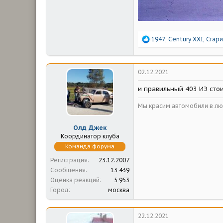
Р
1947
,
Century XXI
,
Стари
е
а
к
ц
02.12.2021
и
и
и правильный 403 ИЭ стоит
:
Мы красим автомобили в люб
Олд Джек
Координатор клуба
Команда форума
Регистрация
23.12.2007
Сообщения
13 439
Оценка реакций
5 953
Город
москва
22.12.2021