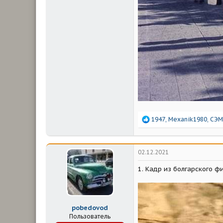
Р
1947
,
Mexanik1980
,
СЭМ
е
а
к
ц
02.12.2021
и
и
1. Кадр из болгарского фи
:
pobedovod
Пользователь