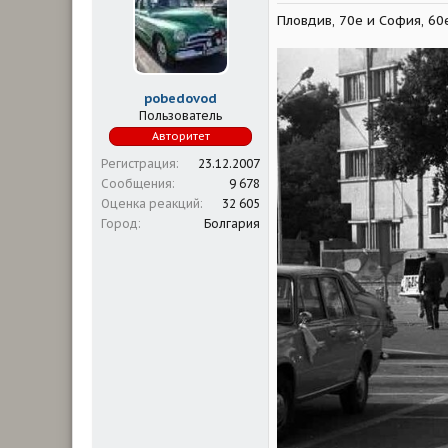
м
а
Пловдив, 70е и София, 60
ы
л
а
pobedovod
Пользователь
Авторитет
Регистрация
23.12.2007
Сообщения
9 678
Оценка реакций
32 605
Город
Болгария