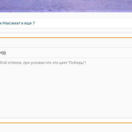
к Макгаккет
и еще 7
)))
ой оттенок, при условии что это цвет "Победы"!