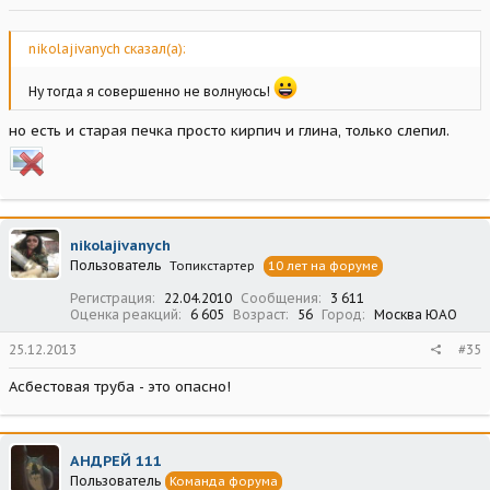
nikolajivanych сказал(а):
Ну тогда я совершенно не волнуюсь!
но есть и старая печка просто кирпич и глина, только слепил.
nikolajivanych
Пользователь
Топикстартер
10 лет на форуме
Регистрация
22.04.2010
Сообщения
3 611
Оценка реакций
6 605
Возраст
56
Город
Москва ЮАО
25.12.2013
#35
Асбестовая труба - это опасно!
АНДРЕЙ 111
Пользователь
Команда форума