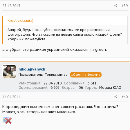
25.12.2013
#39
Krest сказал(а):
Андрей, будь, пожалуйста, внимательнее при размещении
фотографий. Что за ссылки на левые сайты около каждой фотки?
Убери их, пожалуйста.
ага убрал, это радикал украинский оказался. :mrgreen:
nikolajivanych
Пользователь
Топикстартер
10 лет на форуме
Регистрация
22.04.2010
Сообщения
3 611
Оценка реакций
6 605
Возраст
56
Город
Москва ЮАО
14.01.2014
#40
К прошедшим выходным снег совсем расстаял. Что за зима?!
Может, хоть теперь навалит маленько.