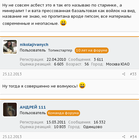
Ну не совсем асбест это я так его называю по старинке., а
минералит ! и вата прессованная базальтовая как войлок на вид,
название не знаю, но пропитана вроде гипсом, все материалы
современные и неопасные.
nikolajivanych
Пользователь
Топикстартер
10 лет на форуме
Регистрация
22.04.2010
Сообщения
3 611
Оценка реакций
6 605
Возраст
56
Город
Москва ЮАО
25.12.2013
#33
Ну тогда я совершенно не волнуюсь!
АНДРЕЙ 111
Пользователь
Команда форума
Регистрация
15.03.2011
Сообщения
16 332
Оценка реакций
10 803
Город
Одинцово
25.12.2013
#34