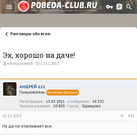
Разговоры обо всем
Эх, хорошо на даче!
А
Д
nikolajivanych
22.12.2013
в
а
т
т
о
а
р
н
АНДРЕЙ 111
т
а
Пользователь
е
ч
Команда форума
м
а
Регистрация
15.03.2011
Сообщения
16 332
ы
л
Оценка реакций
10 803
Город
Одинцово
а
25.12.2013
#21
Ну да но отапливает все.