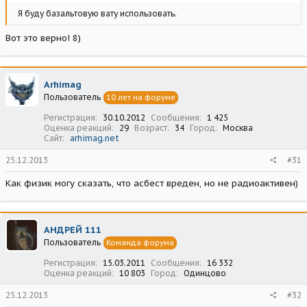
Я буду базальтовую вату использовать.
Вот это верно! 8)
Arhimag
Пользователь
10 лет на форуме
Регистрация
30.10.2012
Сообщения
1 425
Оценка реакций
29
Возраст
34
Город
Москва
Сайт
arhimag.net
25.12.2013
#31
Как физик могу сказать, что асбест вреден, но не радиоактивен)
АНДРЕЙ 111
Пользователь
Команда форума
Регистрация
15.03.2011
Сообщения
16 332
Оценка реакций
10 803
Город
Одинцово
25.12.2013
#32