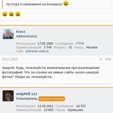
Ну тогда я совершенно не волнуюсь!
Krest
Administrator
Регистрация
17.05.2005
Сообщения
7 774
Оценка реакций
3 345
Возраст
51
Город
Москва
Сайт
pobeda-club.ru
25.12.2013
#38
Андрей, будь, пожалуйста, внимательнее при размещении
фотографий. Что за ссылки на левые сайты около каждой
фотки? Убери их, пожалуйста.
АНДРЕЙ 111
Пользователь
Команда форума
Регистрация
15.03.2011
Сообщения
16 332
Оценка реакций
10 803
Город
Одинцово