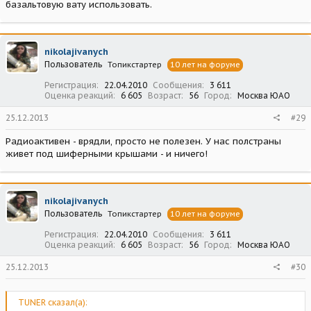
базальтовую вату использовать.
nikolajivanych
Пользователь
Топикстартер
10 лет на форуме
Регистрация
22.04.2010
Сообщения
3 611
Оценка реакций
6 605
Возраст
56
Город
Москва ЮАО
25.12.2013
#29
Радиоактивен - врядли, просто не полезен. У нас полстраны
живет под шиферными крышами - и ничего!
nikolajivanych
Пользователь
Топикстартер
10 лет на форуме
Регистрация
22.04.2010
Сообщения
3 611
Оценка реакций
6 605
Возраст
56
Город
Москва ЮАО
25.12.2013
#30
TUNER сказал(а):