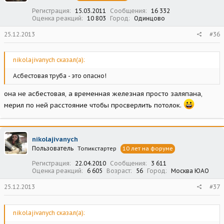
Регистрация
15.03.2011
Сообщения
16 332
Оценка реакций
10 803
Город
Одинцово
25.12.2013
#36
nikolajivanych сказал(а):
Асбестовая труба - это опасно!
она не асбестовая, а временная железная просто заляпана,
мерил по ней расстояние чтобы просверлить потолок.
nikolajivanych
Пользователь
Топикстартер
10 лет на форуме
Регистрация
22.04.2010
Сообщения
3 611
Оценка реакций
6 605
Возраст
56
Город
Москва ЮАО
25.12.2013
#37
nikolajivanych сказал(а):