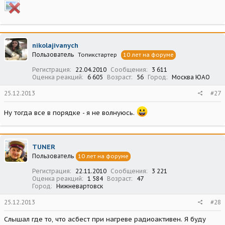
nikolajivanych
Пользователь
Топикстартер
10 лет на форуме
Регистрация
22.04.2010
Сообщения
3 611
Оценка реакций
6 605
Возраст
56
Город
Москва ЮАО
25.12.2013
#27
Ну тогда все в порядке - я не волнуюсь.
TUNER
Пользователь
10 лет на форуме
Регистрация
22.11.2010
Сообщения
3 221
Оценка реакций
1 584
Возраст
47
Город
Нижневартовск
25.12.2013
#28
Слышал где то, что асбест при нагреве радиоактивен. Я буду