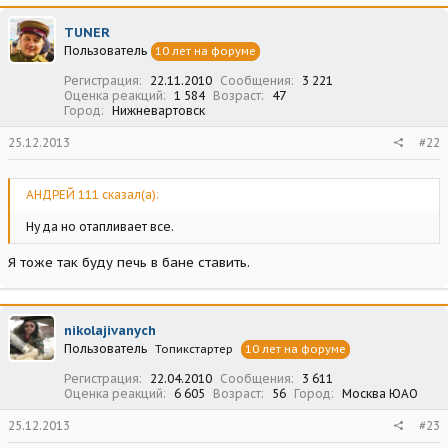
TUNER
Пользователь
10 лет на форуме
Регистрация
22.11.2010
Сообщения
3 221
Оценка реакций
1 584
Возраст
47
Город
Нижневартовск
25.12.2013
#22
АНДРЕЙ 111 сказал(а):
Ну да но отапливает все.
Я тоже так буду печь в бане ставить.
nikolajivanych
Пользователь
Топикстартер
10 лет на форуме
Регистрация
22.04.2010
Сообщения
3 611
Оценка реакций
6 605
Возраст
56
Город
Москва ЮАО
25.12.2013
#23