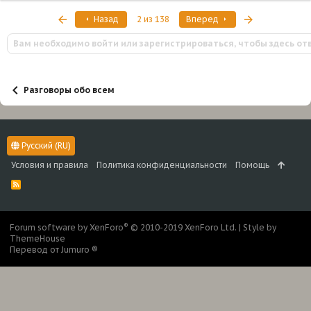
Первый
Последняя
Назад
2 из 138
Вперед
Вам необходимо войти или зарегистрироваться, чтобы здесь от
Разговоры обо всем
Русский (RU)
Условия и правила
Политика конфиденциальности
Помощь
R
S
S
®
Forum software by XenForo
© 2010-2019 XenForo Ltd.
|
Style by
ThemeHouse
Перевод от Jumuro ®