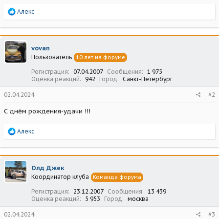
Р
Алекс
е
а
к
ц
vovan
и
Пользователь
10 лет на форуме
и
:
Регистрация
07.04.2007
Сообщения
1 975
Оценка реакций
942
Город
Санкт-Петербург
02.04.2024
#2
С днём рождения-удачи !!!
Р
Алекс
е
а
к
ц
Олд Джек
и
Координатор клуба
Команда форума
и
:
Регистрация
23.12.2007
Сообщения
13 439
Оценка реакций
5 953
Город
москва
02.04.2024
#3