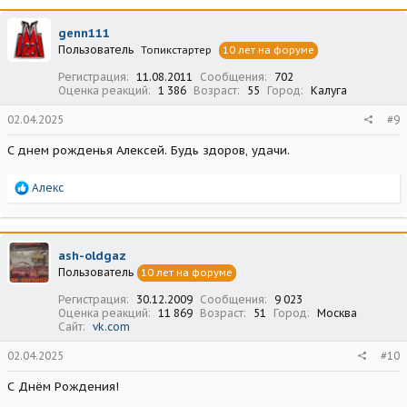
к
ц
genn111
и
Пользователь
Топикстартер
10 лет на форуме
и
:
Регистрация
11.08.2011
Сообщения
702
Оценка реакций
1 386
Возраст
55
Город
Калуга
02.04.2025
#9
С днем рожденья Алексей. Будь здоров, удачи.
Р
Алекс
е
а
к
ц
ash-oldgaz
и
Пользователь
10 лет на форуме
и
:
Регистрация
30.12.2009
Сообщения
9 023
Оценка реакций
11 869
Возраст
51
Город
Москва
Сайт
vk.com
02.04.2025
#10
С Днём Рождения!