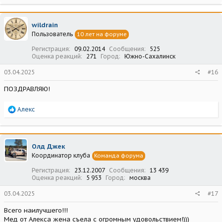
а
к
ц
wildrain
и
Пользователь
10 лет на форуме
и
:
Регистрация
09.02.2014
Сообщения
525
Оценка реакций
271
Город
Южно-Сахалинск
03.04.2025
#16
ПОЗДРАВЛЯЮ!
Р
Алекс
е
а
к
ц
Олд Джек
и
Координатор клуба
Команда форума
и
:
Регистрация
23.12.2007
Сообщения
13 439
Оценка реакций
5 953
Город
москва
03.04.2025
#17
Всего наилучшего!!!
Мед от Алекса жена съела с огромным удовольствием!)))