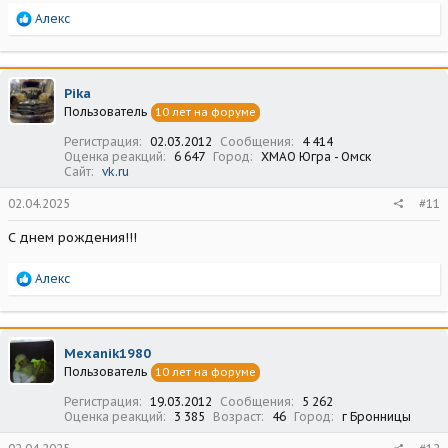
Р
Алекс
е
а
к
ц
Pika
и
Пользователь
10 лет на форуме
и
:
Регистрация
02.03.2012
Сообщения
4 414
Оценка реакций
6 647
Город
ХМАО Югра - Омск
Сайт
vk.ru
02.04.2025
#11
С днем рождения!!!
Р
Алекс
е
а
к
ц
Mexanik1980
и
Пользователь
10 лет на форуме
и
:
Регистрация
19.03.2012
Сообщения
5 262
Оценка реакций
3 385
Возраст
46
Город
г Бронницы