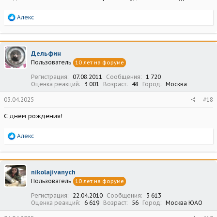
Р
Алекс
е
а
к
ц
Дельфин
и
Пользователь
10 лет на форуме
и
:
Регистрация
07.08.2011
Сообщения
1 720
Оценка реакций
3 001
Возраст
48
Город
Москва
03.04.2025
#18
С днем рождения!
Р
Алекс
е
а
к
ц
nikolajivanych
и
Пользователь
10 лет на форуме
и
:
Регистрация
22.04.2010
Сообщения
3 613
Оценка реакций
6 619
Возраст
56
Город
Москва ЮАО