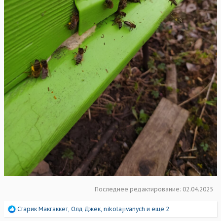
Последнее редактирование:
02.04.2025
Р
Старик Макгаккет
,
Олд Джек
,
nikolajivanych
и еще 2
е