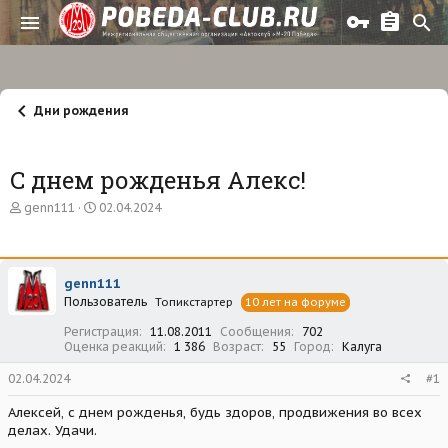
Дни рождения
C днем рожденья Алекс!
А
Д
genn111
02.04.2024
в
а
т
т
о
а
р
н
genn111
т
а
Пользователь
е
ч
Топикстартер
10 лет на форуме
м
а
Регистрация
11.08.2011
Сообщения
702
ы
л
Оценка реакций
1 386
Возраст
55
Город
Калуга
а
02.04.2024
#1
Алексей, с днем рожденья, будь здоров, продвижения во всех
делах. Удачи.