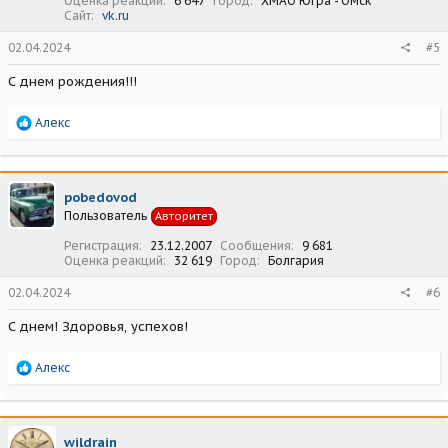
Оценка реакций
6 647
Город
ХМАО Югра - Омск
Сайт
vk.ru
02.04.2024
#5
С днем рождения!!!
Р
Алекс
е
а
к
ц
pobedovod
и
Пользователь
Авторитет
и
:
Регистрация
23.12.2007
Сообщения
9 681
Оценка реакций
32 619
Город
Болгария
02.04.2024
#6
С днем! Здоровья, успехов!
Р
Алекс
е
а
к
ц
wildrain
и