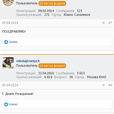
Пользователь
10 лет на форуме
и
:
Регистрация
09.02.2014
Сообщения
525
Оценка реакций
271
Город
Южно-Сахалинск
03.04.2024
#7
ПОЗДРАВЛЯЮ!
Р
Алекс
е
а
к
ц
nikolajivanych
и
Пользователь
10 лет на форуме
и
:
Регистрация
22.04.2010
Сообщения
3 613
Оценка реакций
6 619
Возраст
56
Город
Москва ЮАО
03.04.2024
#8
С Днём Рождения!
Р
Алекс
е
а