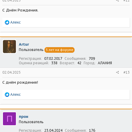
02.04.2025
#12
С Днём Рождения.
Р
Алекс
е
а
к
ц
Artur
и
Пользователь
5 лет на форуме
и
:
Регистрация
07.02.2017
Сообщения
709
Оценка реакций
338
Возраст
42
Город
АЛАНИЯ
02.04.2025
#13
С днём рождения!
Р
Алекс
е
а
к
ц
П
прон
и
Пользователь
и
:
Регистрация
23.04.2024
Сообщения
176