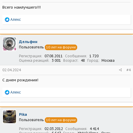
Всего наилучшего!!!
Р
Алекс
е
а
к
ц
Дельфин
и
Пользователь
10 лет на форуме
и
:
Регистрация
07.08.2011
Сообщения
1 720
Оценка реакций
3 001
Возраст
48
Город
Москва
02.04.2024
#4
С днем рождения!
Р
Алекс
е
а
к
ц
Pika
и
Пользователь
10 лет на форуме
и
:
Регистрация
02.03.2012
Сообщения
4 414