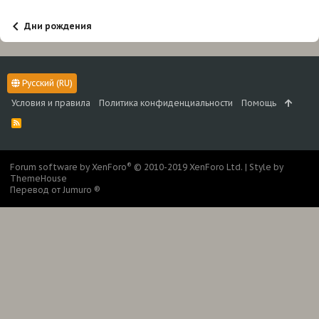
Дни рождения
Русский (RU)
Условия и правила
Политика конфиденциальности
Помощь
R
S
S
®
Forum software by XenForo
© 2010-2019 XenForo Ltd.
|
Style by
ThemeHouse
Перевод от Jumuro ®