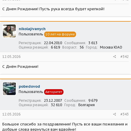
С Днем Рождения! Пусть рука всегда будет крепкой!
nikolajivanych
Пользователь
10 лет на форуме
Регистрация
22.04.2010
Сообщения
3 613
Оценка реакций
6 619
Возраст
56
Город
Москва ЮАО
12.05.2026
#342
С Днём Рождения!
pobedovod
Пользователь
Авторитет
Регистрация
23.12.2007
Сообщения
9 679
Оценка реакций
32 610
Город
Болгария
12.05.2026
#343
Большое спасибо за поздравления! Пусть все ваши пожелания и
добрые слова вернуться вам вдвойне!