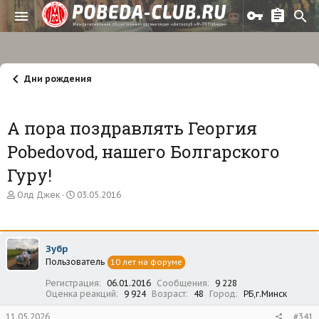
Дни рождения
А пора поздравлять Георгия
Pobedovod, нашего Болгарского
Гуру!
А
Д
Олд Джек
03.05.2016
в
а
т
т
о
а
р
н
Зубр
т
а
Пользователь
е
ч
10 лет на форуме
м
а
Регистрация
06.01.2016
Сообщения
9 228
ы
л
Оценка реакций
9 924
Возраст
48
Город
РБ,г.Минск
а
11.05.2026
#341