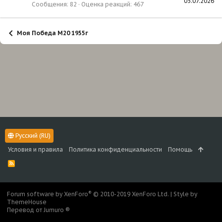
05.07.2026
Сообщения
82
Оценка реакций
467
Моя Победа М20 1955г
Русский (RU)
Условия и правила
Политика конфиденциальности
Помощь
R
S
S
®
Forum software by XenForo
© 2010-2019 XenForo Ltd.
|
Style by
ThemeHouse
Перевод от Jumuro ®