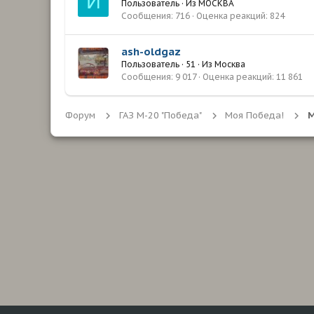
И
Пользователь
·
Из
МОСКВА
Сообщения
716
Оценка реакций
824
ash-oldgaz
Пользователь
·
51
·
Из
Москва
Сообщения
9 017
Оценка реакций
11 861
Форум
ГАЗ М-20 "Победа"
Моя Победа!
М