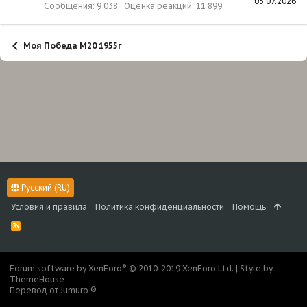
05.07.2026
Сообщения
9 038
Оценка реакций
11 899
Моя Победа М20 1955г
Русский (RU)
Условия и правила
Политика конфиденциальности
Помощь
R
S
S
®
Forum software by XenForo
© 2010-2019 XenForo Ltd.
|
Style by
ThemeHouse
Перевод от Jumuro ®