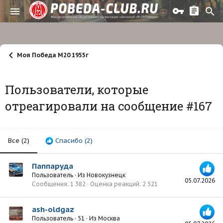
Моя Победа М20 1955г
Пользователи, которые
отреагировали на сообщение #167
Все
(2)
Спасибо
(2)
Паппаруда
Пользователь
·
Из
Новокузнецк
05.07.2026
Сообщения
1 382
Оценка реакций
2 521
ash-oldgaz
Пользователь
·
51
·
Из
Москва