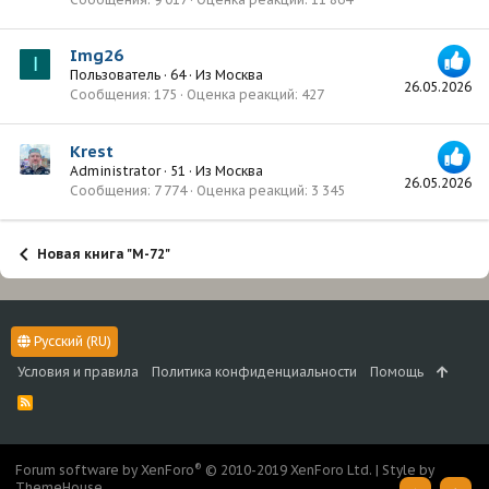
Img26
I
Пользователь
·
64
·
Из
Москва
26.05.2026
Сообщения
175
Оценка реакций
427
Krest
Administrator
·
51
·
Из
Москва
26.05.2026
Сообщения
7 774
Оценка реакций
3 345
Новая книга "М-72"
Русский (RU)
Условия и правила
Политика конфиденциальности
Помощь
R
S
S
®
Forum software by XenForo
© 2010-2019 XenForo Ltd.
|
Style by
ThemeHouse