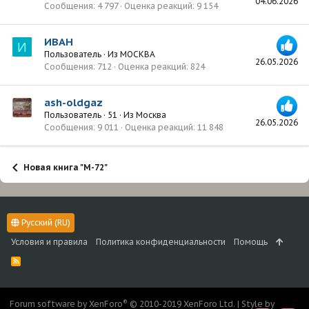
04.06.2026
Сообщения
4 797
Оценка реакций
9 154
ИВАН
И
Пользователь
·
Из
МОСКВА
26.05.2026
Сообщения
712
Оценка реакций
824
ash-oldgaz
Пользователь
·
51
·
Из
Москва
26.05.2026
Сообщения
9 011
Оценка реакций
11 848
Новая книга "М-72"
Русский (RU)
Условия и правила
Политика конфиденциальности
Помощь
R
S
S
®
Forum software by XenForo
© 2010-2019 XenForo Ltd.
|
Style by