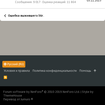
03.11.2025
Сообщения
9 017
Оценка реакций
11 864
Ошибка выжившего 56г.
Русский (RU)
Условия и правила
Политика конфиденциальности
Помощь
R
S
S
®
Forum software by XenForo
© 2010-2019 XenForo Ltd.
|
Style by
ThemeHouse
Перевод от Jumuro ®