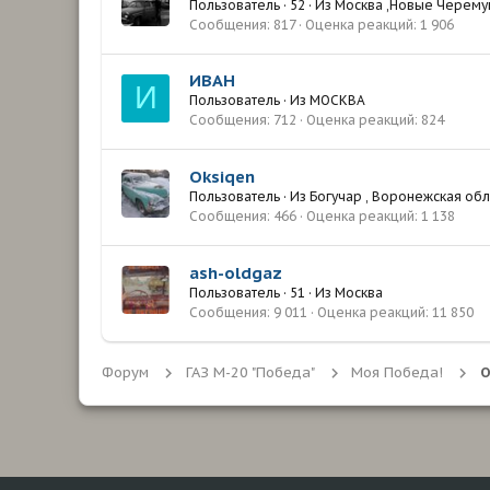
Пользователь
·
52
·
Из
Москва ,Новые Черему
Сообщения
817
Оценка реакций
1 906
ИВАН
И
Пользователь
·
Из
МОСКВА
Сообщения
712
Оценка реакций
824
Oksiqen
Пользователь
·
Из
Богучар , Воронежская обл
Сообщения
466
Оценка реакций
1 138
ash-oldgaz
Пользователь
·
51
·
Из
Москва
Сообщения
9 011
Оценка реакций
11 850
Форум
ГАЗ М-20 "Победа"
Моя Победа!
О