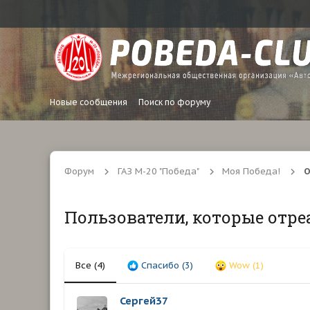
Новые сообщения
Поиск по форуму
Форум
ГАЗ М-20 "Победа"
Моя Победа!
О
Пользователи, которые отре
Все
(4)
Спасибо
(3)
Wow
(1)
Сергей37