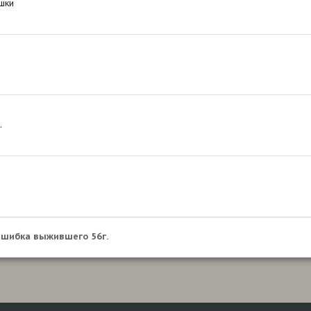
шки
.
шибка выжившего 56г.