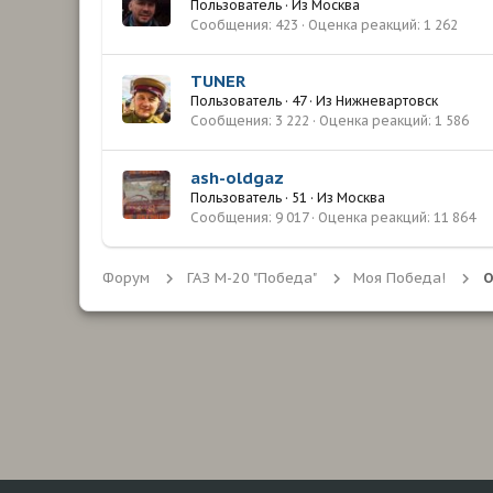
Пользователь
·
Из
Москва
Сообщения
423
Оценка реакций
1 262
TUNER
Пользователь
·
47
·
Из
Нижневартовск
Сообщения
3 222
Оценка реакций
1 586
ash-oldgaz
Пользователь
·
51
·
Из
Москва
Сообщения
9 017
Оценка реакций
11 864
Форум
ГАЗ М-20 "Победа"
Моя Победа!
О