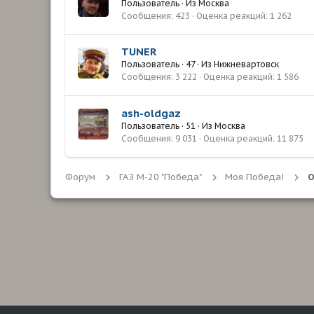
Пользователь
·
Из
Москва
Сообщения
423
Оценка реакций
1 262
TUNER
Пользователь
·
47
·
Из
Нижневартовск
Сообщения
3 222
Оценка реакций
1 586
ash-oldgaz
Пользователь
·
51
·
Из
Москва
Сообщения
9 031
Оценка реакций
11 875
Форум
ГАЗ М-20 "Победа"
Моя Победа!
О