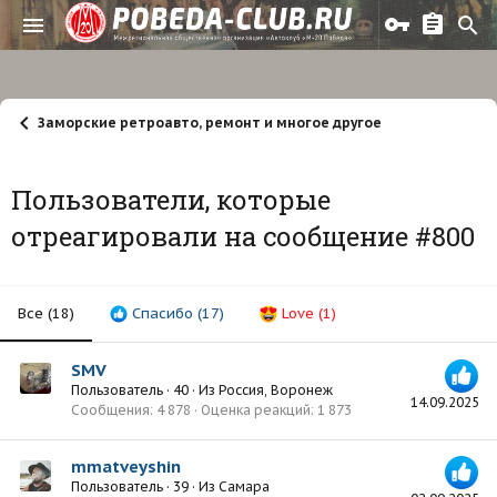
Заморские ретроавто, ремонт и многое другое
Пользователи, которые
отреагировали на сообщение #800
Все
(18)
Спасибо
(17)
Love
(1)
SMV
Пользователь
·
40
·
Из
Россия, Воронеж
14.09.2025
Сообщения
4 878
Оценка реакций
1 873
mmatveyshin
Пользователь
·
39
·
Из
Самара