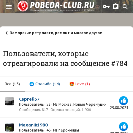
Заморские ретроавто, ремонт и многое другое
Пользователи, которые
отреагировали на сообщение #784
Все
(15)
Спасибо
(14)
Love
(1)
Сергей37
Пользователь
·
52
·
Из
Москва ,Новые Черемушки
29.08.2025
Сообщения
817
Оценка реакций
1 906
Mexanik1980
Пользователь
·
46
·
Из
г Бронницы