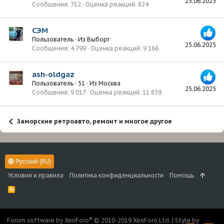
25.06.2025
Сообщения
712
Оценка реакций
824
СЭМ
Пользователь
·
Из
Выборг
25.06.2025
Сообщения
4 799
Оценка реакций
9 166
ash-oldgaz
Пользователь
·
51
·
Из
Москва
25.06.2025
Сообщения
9 017
Оценка реакций
11 859
Заморские ретроавто, ремонт и многое другое
Русский (RU)
Условия и правила
Политика конфиденциальности
Помощь
R
S
S
®
Forum software by XenForo
© 2010-2019 XenForo Ltd.
|
Style by