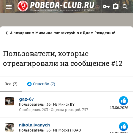
А поздравим Михаила mmatveyshin с Днем Рождения!
Пользователи, которые
отреагировали на сообщение #12
Все
(7)
Спасибо
(7)
gaz-67
Пользователь
·
36
·
Из
Минск BY
13.06.2026
Сообщения
203
Оценка реакций
757
nikolajivanych
Пользователь
·
56
·
Из
Москва ЮАО