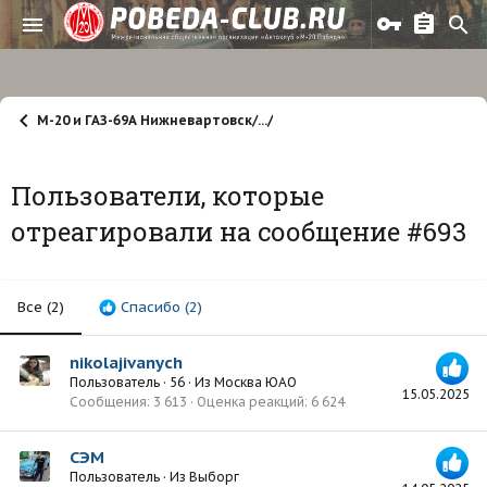
М-20 и ГАЗ-69А Нижневартовск/.../
Пользователи, которые
отреагировали на сообщение #693
Все
(2)
Спасибо
(2)
nikolajivanych
Пользователь
·
56
·
Из
Москва ЮАО
15.05.2025
Сообщения
3 613
Оценка реакций
6 624
СЭМ
Пользователь
·
Из
Выборг