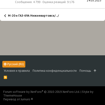
14.05.2025
Сообщения
4 799
Оценка реакций
9 176
М-20 и ГАЗ-69А Нижневартовск/.../
Русский (RU)
Условия и правила
Политика конфиденциальности
Помощь
R
S
S
®
Forum software by XenForo
© 2010-2019 XenForo Ltd.
|
Style by
ThemeHouse
Перевод от Jumuro ®