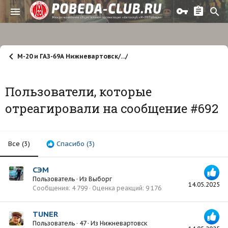
М-20 и ГАЗ-69А Нижневартовск/.../
Пользователи, которые
отреагировали на сообщение #692
Все
(3)
Спасибо
(3)
СЭМ
Пользователь
·
Из
Выборг
14.05.2025
Сообщения
4 799
Оценка реакций
9 176
TUNER
Пользователь
·
47
·
Из
Нижневартовск