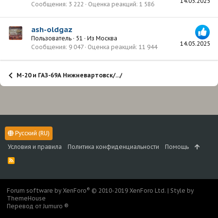
14.05.2025
Сообщения
3 222
Оценка реакций
1 586
ash-oldgaz
Пользователь
·
51
·
Из
Москва
14.05.2025
Сообщения
9 047
Оценка реакций
11 944
М-20 и ГАЗ-69А Нижневартовск/.../
Русский (RU)
Условия и правила
Политика конфиденциальности
Помощь
R
S
S
®
Forum software by XenForo
© 2010-2019 XenForo Ltd.
|
Style by
ThemeHouse
Перевод от Jumuro ®