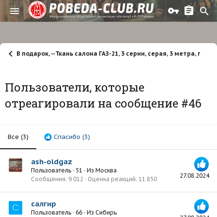
В подарок, --Ткань салона ГАЗ-21, 3 серии, серая, 3 метра, п
Пользователи, которые
отреагировали на сообщение #46
Все
(3)
Спасибо
(3)
ash-oldgaz
Пользователь
·
51
·
Из
Москва
27.08.2024
Сообщения
9 012
Оценка реакций
11 850
салгир
С
Пользователь
·
66
·
Из
Сибирь