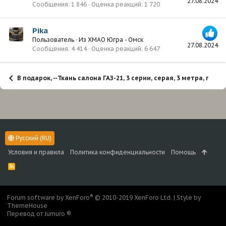
27.08.2024
Сообщения
1 846
Оценка реакций
1 720
Pika
Пользователь
·
Из
ХМАО Югра - Омск
27.08.2024
Сообщения
4 414
Оценка реакций
6 647
В подарок, --Ткань салона ГАЗ-21, 3 серии, серая, 3 метра, п
Русский (RU)
Условия и правила
Политика конфиденциальности
Помощь
R
S
S
®
Forum software by XenForo
© 2010-2019 XenForo Ltd.
|
Style by
ThemeHouse
Перевод от Jumuro ®