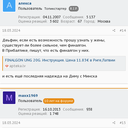
А
алекса
и
Пользователь
Топикстартер
R.I.P.
и
:
Регистрация
04.11.2007
Сообщения
5 137
Оценка реакций
3 602
Возраст
67
Город
Москва
18.03.2024
#14
Деьфин, если есть возможность прошу узнать у жены,
существует-ли более сильное, чем финалгон.
В Прибалтике, пишут, что есть финалгон у них.
FINALGON UNG 20G. Инструкция. Цена 11.83€ в Риге,Латвии
apteka.lv
и есть ещё последняя надежда на Диму с Минска
M
maxx1969
Пользователь
10 лет на форуме
Регистрация
16.10.2013
Сообщения
938
Оценка реакций
1 748
18.03.2024
#15