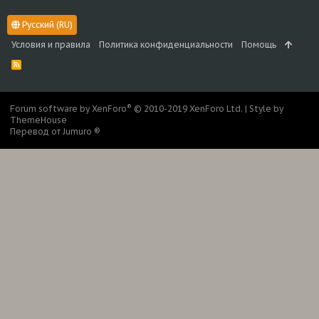
Русский (RU)
Условия и правила
Политика конфиденциальности
Помощь
R
S
S
®
Forum software by XenForo
© 2010-2019 XenForo Ltd.
|
Style by
ThemeHouse
Перевод от Jumuro ®