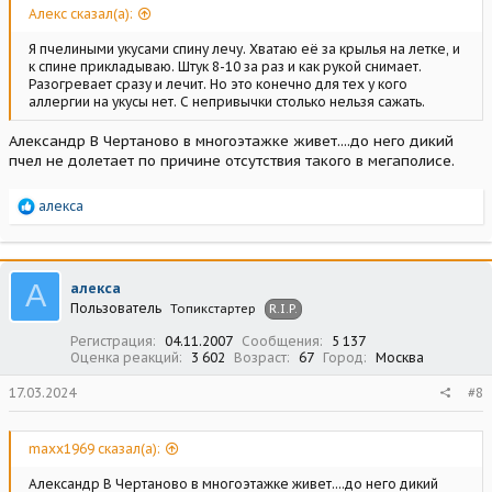
Алекс сказал(а):
Я пчелиными укусами спину лечу. Хватаю её за крылья на летке, и
к спине прикладываю. Штук 8-10 за раз и как рукой снимает.
Разогревает сразу и лечит. Но это конечно для тех у кого
аллергии на укусы нет. С непривычки столько нельзя сажать.
Александр В Чертаново в многоэтажке живет....до него дикий
пчел не долетает по причине отсутствия такого в мегаполисе.
Р
алекса
е
а
к
ц
А
алекса
и
Пользователь
Топикстартер
R.I.P.
и
:
Регистрация
04.11.2007
Сообщения
5 137
Оценка реакций
3 602
Возраст
67
Город
Москва
17.03.2024
#8
maxx1969 сказал(а):
Александр В Чертаново в многоэтажке живет....до него дикий