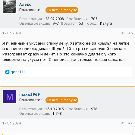
Алекс
Пользователь
10 лет на форуме
Регистрация
28.02.2008
Сообщения
705
Оценка реакций
947
Возраст
53
Город
Калуга
17.03.2024
#6
Я пчелиными укусами спину лечу. Хватаю её за крылья на летке,
и к спине прикладываю. Штук 8-10 за раз и как рукой снимает.
Разогревает сразу и лечит. Но это конечно для тех у кого
аллергии на укусы нет. С непривычки столько нельзя сажать.
Р
genn111
е
а
к
ц
M
maxx1969
и
Пользователь
10 лет на форуме
и
:
Регистрация
16.10.2013
Сообщения
938
Оценка реакций
1 748
17.03.2024
#7