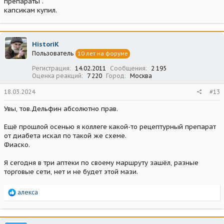
препараты .
капсикам купил.
HistoriK
Пользователь
10 лет на форуме
Регистрация
14.02.2011
Сообщения
2 195
Оценка реакций
7 220
Город
Москва
18.03.2024
#13
Увы, тов.Дельфин абсолютно прав.
Ещё прошлой осенью я коллеге какой-то рецептурный препарат
от диабета искал по такой же схеме.
Фиаско.
Я сегодня в три аптеки по своему маршруту зашёл, разные
торговые сети, нет и не будет этой мази.
Р
алекса
е
а
к
ц