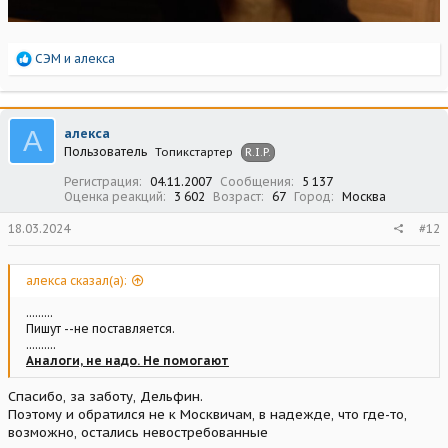
Р
СЭМ
и
алекса
е
а
к
ц
А
алекса
и
Пользователь
Топикстартер
R.I.P.
и
:
Регистрация
04.11.2007
Сообщения
5 137
Оценка реакций
3 602
Возраст
67
Город
Москва
18.03.2024
#12
алекса сказал(а):
.........
Пишут --не поставляется.
..........
Аналоги, не надо. Не помогают
Спасибо, за заботу, Дельфин.
Поэтому и обратился не к Москвичам, в надежде, что где-то,
возможно, остались невостребованные