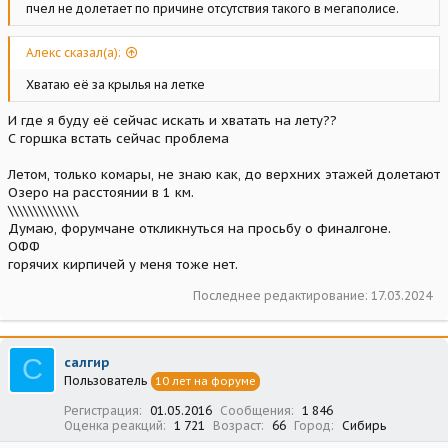
пчел не долетает по причине отсутствия такого в мегаполисе.
Алекс сказал(а):
Хватаю её за крылья на летке
И где я буду её сейчас искать и хватать на лету??
С горшка встать сейчас проблема
Летом, только комары, не знаю как, до верхних этажей долетают
Озеро на расстоянии в 1 км.
\\\\\\\\\\\\\\
Думаю, форумчане откликнуться на просьбу о финалгоне.
ОФФ
горячих кирпичей у меня тоже нет.
Последнее редактирование:
17.03.2024
С
салгир
Пользователь
10 лет на форуме
Регистрация
01.05.2016
Сообщения
1 846
Оценка реакций
1 721
Возраст
66
Город
Сибирь