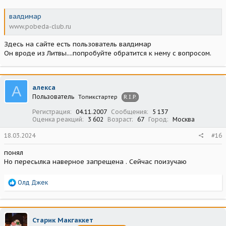
валдимар
www.pobeda-club.ru
Здесь на сайте есть пользователь валдимар
Он вроде из Литвы....попробуйте обратится к нему с вопросом.
А
алекса
Пользователь
Топикстартер
R.I.P.
Регистрация
04.11.2007
Сообщения
5 137
Оценка реакций
3 602
Возраст
67
Город
Москва
18.03.2024
#16
понял
Но пересылка наверное запрещена . Сейчас поизучаю
Р
Олд Джек
е
а
к
ц
Старик Макгаккет
и