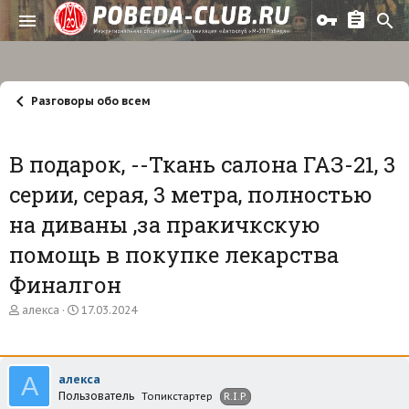
Разговоры обо всем
В подарок, --Ткань салона ГАЗ-21, 3
серии, серая, 3 метра, полностью
на диваны ,за пракичкскую
помощь в покупке лекарства
Финалгон
А
Д
алекса
17.03.2024
в
а
т
т
о
а
р
н
А
алекса
т
а
Пользователь
е
ч
Топикстартер
R.I.P.