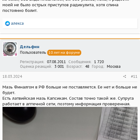
моей не было острых приступов радикулита, хотя спина
постоянно болит.
Р
алекса
е
а
к
ц
Дельфин
и
Пользователь
10 лет на форуме
и
:
Регистрация
07.08.2011
Сообщения
1 720
Оценка реакций
3 001
Возраст
48
Город
Москва
18.03.2024
#11
Мазь Финалгом в РФ больше не поставляется. Ее нет и больше не
будет.
Есть латвийская мазь Капсикам. Состав точно такой же. Супруга
работает в аптечной сети, поэтому информация проверенная.