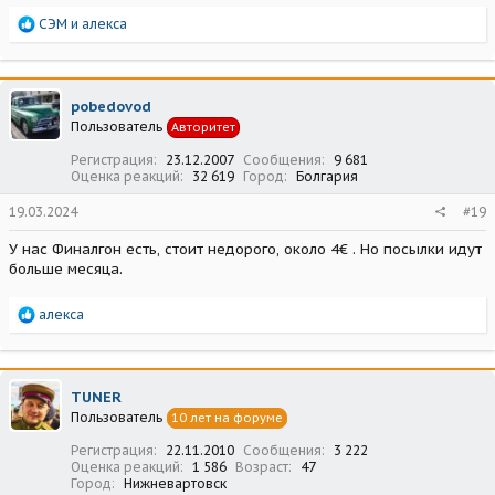
Р
СЭМ
и
алекса
е
а
к
ц
pobedovod
и
Пользователь
Авторитет
и
:
Регистрация
23.12.2007
Сообщения
9 681
Оценка реакций
32 619
Город
Болгария
19.03.2024
#19
У нас Финалгон есть, стоит недорого, около 4€ . Но посылки идут
больше месяца.
Р
алекса
е
а
к
ц
TUNER
и
Пользователь
10 лет на форуме
и
:
Регистрация
22.11.2010
Сообщения
3 222
Оценка реакций
1 586
Возраст
47
Город
Нижневартовск