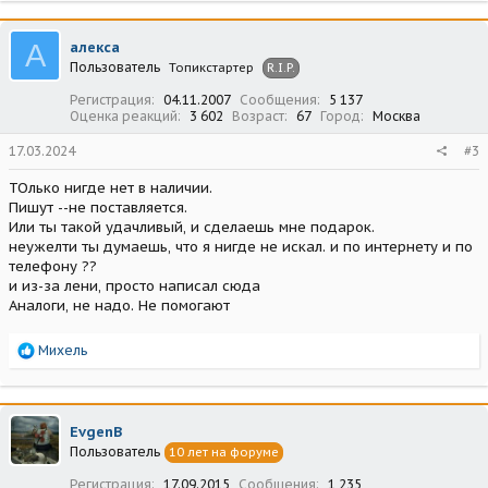
А
алекса
Пользователь
Топикстартер
R.I.P.
Регистрация
04.11.2007
Сообщения
5 137
Оценка реакций
3 602
Возраст
67
Город
Москва
17.03.2024
#3
ТОлько нигде нет в наличии.
Пишут --не поставляется.
Или ты такой удачливый, и сделаешь мне подарок.
неужелти ты думаешь, что я нигде не искал. и по интернету и по
телефону ??
и из-за лени, просто написал сюда
Аналоги, не надо. Не помогают
Р
Михель
е
а
к
ц
EvgenB
и
Пользователь
10 лет на форуме
и
:
Регистрация
17.09.2015
Сообщения
1 235