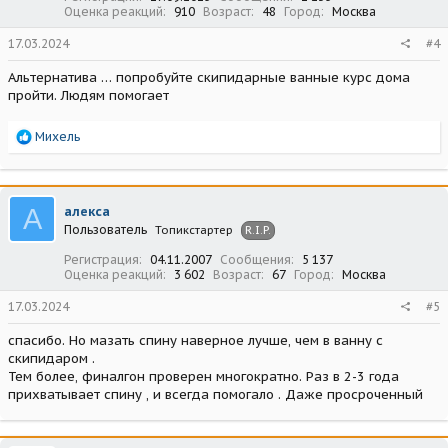
Оценка реакций
910
Возраст
48
Город
Москва
17.03.2024
#4
Альтернатива … попробуйте скипидарные ванные курс дома
пройти. Людям помогает
Р
Михель
е
а
к
ц
А
алекса
и
Пользователь
Топикстартер
R.I.P.
и
:
Регистрация
04.11.2007
Сообщения
5 137
Оценка реакций
3 602
Возраст
67
Город
Москва
17.03.2024
#5
спасибо. Но мазать спину наверное лучше, чем в ванну с
скипидаром .
Тем более, финалгон проверен многократно. Раз в 2-3 года
прихватывает спину , и всегда помогало . Даже просроченный