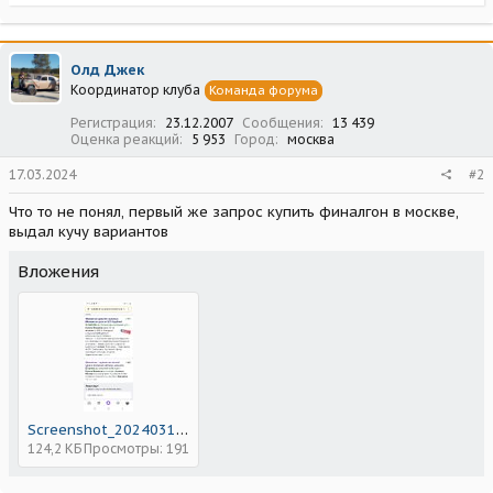
е
а
к
ц
Олд Джек
и
Координатор клуба
Команда форума
и
:
Регистрация
23.12.2007
Сообщения
13 439
Оценка реакций
5 953
Город
москва
17.03.2024
#2
Что то не понял, первый же запрос купить финалгон в москве,
выдал кучу вариантов
Вложения
Screenshot_20240317-191621_Yandex Start.jpg
124,2 КБ
Просмотры: 191