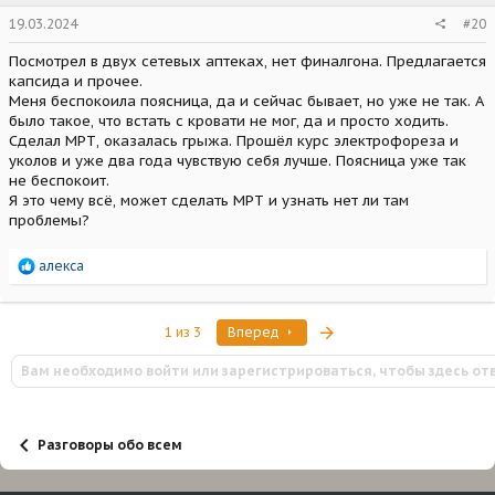
19.03.2024
#20
Посмотрел в двух сетевых аптеках, нет финалгона. Предлагается
капсида и прочее.
Меня беспокоила поясница, да и сейчас бывает, но уже не так. А
было такое, что встать с кровати не мог, да и просто ходить.
Сделал МРТ, оказалась грыжа. Прошёл курс электрофореза и
уколов и уже два года чувствую себя лучше. Поясница уже так
не беспокоит.
Я это чему всё, может сделать МРТ и узнать нет ли там
проблемы?
Р
алекса
е
а
к
Последняя
1 из 3
Вперед
ц
и
Вам необходимо войти или зарегистрироваться, чтобы здесь от
и
:
Разговоры обо всем