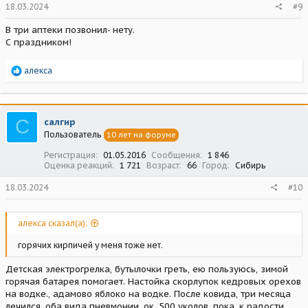
18.03.2024
#9
В три аптеки позвонил- нету.
С праздником!
Р
алекса
е
а
к
ц
С
салгир
и
Пользователь
10 лет на форуме
и
:
Регистрация
01.05.2016
Сообщения
1 846
Оценка реакций
1 721
Возраст
66
Город
Сибирь
18.03.2024
#10
алекса сказал(а):
горячих кирпичей у меня тоже нет.
Детская электрогрелка, бутылочки греть, ею пользуюсь, зимой
горячая батарея помогает. Настойка скорлупок кедровых орехов
на водке., адамово яблоко на водке. После ковида, три месяца
лечился, оба вида пневмонии, ок. 500 уколов, пока, к радости