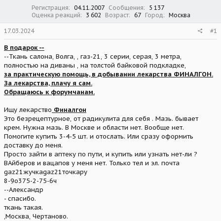
м
а
Регистрация
04.11.2007
Сообщения
5 137
ы
л
Оценка реакций
3 602
Возраст
67
Город
Москва
а
17.03.2024
#1
В подарок --
--Ткань салона, Волга, , газ-21, 3 серии, серая, 3 метра,
полностью на диваны , на толстой байковой подкладке,
за практическую помощь, в добывании лекарства ФИНАЛГОН.
За лекарства, плачу я сам.
Обращаюсь к форумчанам.
Ищу лекарство
Финалгон
Это безрецептурное, от радикулита для себя . Мазь. бывает
крем. Нужна мазь. В Москве и области нет. Вообще нет.
Помогите купить 3-4-5 шт. и отослать. Или сразу оформить
доставку до меня.
Просто зайти в аптеку по пути, и купить или узнать нет-ли ?
ВАйберов и вацапов у меня нет. Только тел и эл. почта
gaz21жучкаgaz21точкару
8-9o375-2-75-6ч
--Александр
- спасибо.
ткань такая.
,Москва, Чертаново.