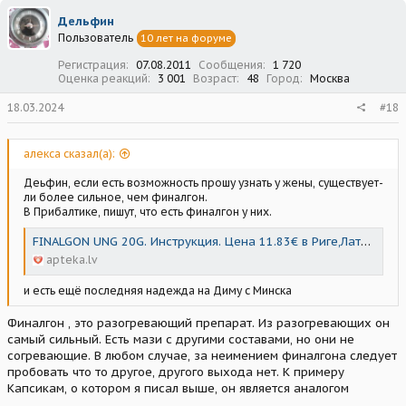
ц
Дельфин
и
Пользователь
10 лет на форуме
и
:
Регистрация
07.08.2011
Сообщения
1 720
Оценка реакций
3 001
Возраст
48
Город
Москва
18.03.2024
#18
алекса сказал(а):
Деьфин, если есть возможность прошу узнать у жены, существует-
ли более сильное, чем финалгон.
В Прибалтике, пишут, что есть финалгон у них.
FINALGON UNG 20G. Инструкция. Цена 11.83€ в Риге,Латвии
apteka.lv
и есть ещё последняя надежда на Диму с Минска
Финалгон , это разогревающий препарат. Из разогревающих он
самый сильный. Есть мази с другими составами, но они не
согревающие. В любом случае, за неимением финалгона следует
пробовать что то другое, другого выхода нет. К примеру
Капсикам, о котором я писал выше, он является аналогом