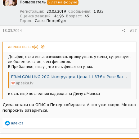
Пользователь
5 лет на форуме
и
:
Регистрация
20.03.2019
Сообщения
1 835
Оценка реакций
4 196
Возраст
46
Город
Санкт-Петербург
18.03.2024
#17
алекса сказал(а):
Деьфин, если есть возможность прошу узнать у жены, существует-
ли более сильное, чем финалгон.
В Прибалтике, пишут, что есть финалгон у них.
FINALGON UNG 20G. Инструкция. Цена 11.83€ в Риге,Латвии
apteka.lv
и есть ещё последняя надежда на Диму с Минска
Дима кстати на ОГИС в Питер собирался. А это уже скоро. Можно
попросить затариться.
Р
алекса
е
а
к