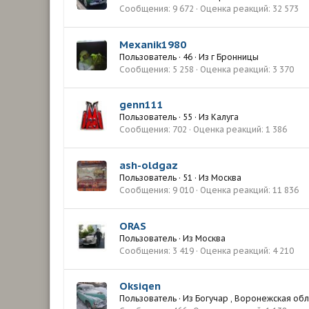
Сообщения
9 672
Оценка реакций
32 573
Mexanik1980
Пользователь
·
46
·
Из
г Бронницы
Сообщения
5 258
Оценка реакций
3 370
genn111
Пользователь
·
55
·
Из
Калуга
Сообщения
702
Оценка реакций
1 386
ash-oldgaz
Пользователь
·
51
·
Из
Москва
Сообщения
9 010
Оценка реакций
11 836
ORAS
Пользователь
·
Из
Москва
Сообщения
3 419
Оценка реакций
4 210
Oksiqen
Пользователь
·
Из
Богучар , Воронежская обл