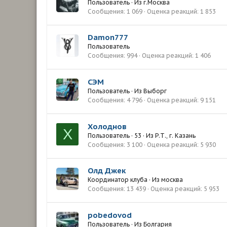
Пользователь
·
Из
г.Москва
Сообщения
1 069
Оценка реакций
1 853
Damon777
Пользователь
Сообщения
994
Оценка реакций
1 406
СЭМ
Пользователь
·
Из
Выборг
Сообщения
4 796
Оценка реакций
9 151
Холоднов
Х
Пользователь
·
53
·
Из
Р.Т., г. Казань
Сообщения
3 100
Оценка реакций
5 930
Олд Джек
Координатор клуба
·
Из
москва
Сообщения
13 439
Оценка реакций
5 953
pobedovod
Пользователь
·
Из
Болгария