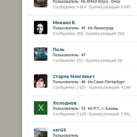
Пользователь
·
Из
ХМАО Югра - Омск
Сообщения
4 414
Оценка реакций
6 647
Михаил Б.
Пользователь
·
45
·
Из
Ленинград
Сообщения
289
Оценка реакций
380
Поль
Пользователь
·
47
Сообщения
232
Оценка реакций
56
Старик Макгаккет
Пользователь
·
46
·
Из
Санкт-Петербург
Сообщения
1 835
Оценка реакций
4 196
Холоднов
Х
Пользователь
·
53
·
Из
Р.Т., г. Казань
Сообщения
3 100
Оценка реакций
5 931
serGS
Пользователь