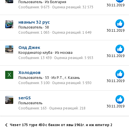
Пользователь
·
Из
Болгария
30.11.2019
Сообщения
9 673
Оценка реакций
32 573
иваныч 32 рус
Пользователь
·
58
30.11.2019
Сообщения
1 065
Оценка реакций
1 649
Олд Джек
Координатор клуба
·
Из
москва
30.11.2019
Сообщения
13 439
Оценка реакций
5 953
Холоднов
Х
Пользователь
·
53
·
Из
Р.Т., г. Казань
30.11.2019
Сообщения
3 100
Оценка реакций
5 930
serGS
Пользователь
30.11.2019
Сообщения
163
Оценка реакций
218
Чезет 175 туре 450 с баком от явы 1961г. и иж юпитер 2