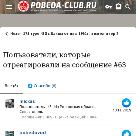
Чезет 175 туре 450 с баком от явы 1961г. и иж юпитер 2
Пользователи, которые
отреагировали на сообщение #63
Все
(6)
Спасибо
(6)
mickas
Пользователь
·
45
·
Из
Ростовская область;
30.11.2019
Севастополь
Сообщения
1 409
Оценка реакций
1 884
pobedovod