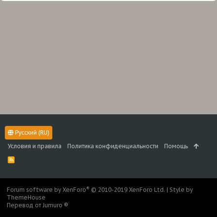
Русский (RU)
Условия и правила
Политика конфиденциальности
Помощь
R
S
S
®
Forum software by XenForo
© 2010-2019 XenForo Ltd.
|
Style by
ThemeHouse
Перевод от Jumuro ®