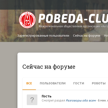
Зарегистрированные пользователи
Сейчас на форуме
Но
Сейчас на форуме
ВСЕ
ПОЛЬЗОВАТЕЛИ
ГОСТИ
РОБОТЫ
Гость
Смотрит раздел
Разговоры обо всем
6 мин.