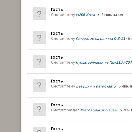
Гость
Смотрит тему
М20В Krest-а
6 мин. назад
Гость
Смотрит тему
Генератор на ранних ГАЗ-21
6 
Гость
Смотрит тему
Куплю запчасти на Газ-21,М-20,
Гость
Смотрит тему
Девушки и ретро-авто
6 мин. 
Гость
Смотрит раздел
Разговоры обо всем
6 мин.
Гость