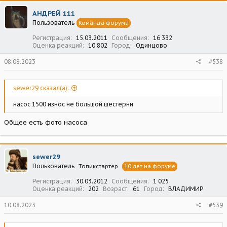
АНДРЕЙ 111
Пользователь
Команда форума
Регистрация
15.03.2011
Сообщения
16 332
Оценка реакций
10 802
Город
Одинцово
08.08.2023
#538
sewer29 сказал(а):
насос 1500 износ не большой шестерни
Общее есть фото насоса
sewer29
Пользователь
Топикстартер
10 лет на форуме
Регистрация
30.03.2012
Сообщения
1 025
Оценка реакций
202
Возраст
61
Город
ВЛАДИМИР
10.08.2023
#539