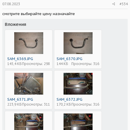
07.08.2023
#534
смотрите выбирайте цену назначайте
Вложения
SAM_6369.JPG
SAM_6370.JPG
145,4 КБ
Просмотры: 298
144 КБ
Просмотры: 316
SAM_6371.JPG
SAM_6372.JPG
223,9 КБ
Просмотры: 311
170,2 КБ
Просмотры: 316