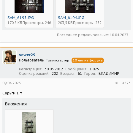
SAM_6193.JPG
SAM_6194.JPG
170,8 КБ
Просмотры: 246
203,5 КБ
Просмотры: 252
Последнее редактирование:
10.04.2023
sewer29
Пользователь
Топикстартер
10 лет на форуме
Регистрация
30.03.2012
Сообщения
1 025
Оценка реакций
202
Возраст
61
Город
ВЛАДИМИР
09.04.2023
#523
Серьги 1 т
Вложения