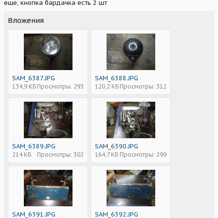
еще, кнопка бардачка есть 2 шт
Вложения
SAM_6387.JPG
SAM_6388.JPG
134,9 КБ
Просмотры: 293
120,2 КБ
Просмотры: 312
SAM_6389.JPG
SAM_6390.JPG
214 КБ
Просмотры: 302
164,7 КБ
Просмотры: 299
SAM_6391.JPG
SAM_6392.JPG