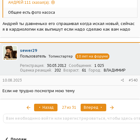
АНДРЕЙ 111 сказал(а):
Общее есть фото насоса
Андрей ты давненько его спрашивал когда искал новый, сейчас
я в кардиологии как выпишут если надо сделаю как вам надо
sewer29
Пользователь
Топикстартер
10 лет на форуме
Регистрация
30.03.2012
Сообщения
1 025
Оценка реакций
202
Возраст
61
Город
ВЛАДИМИР
10.08.2023
#540
Если не трудно посмотри мою тему
Первый
Последняя
Назад
27 из 31
Вперед
Вам необходимо войти или зарегистрироваться, чтобы здесь от
Продам