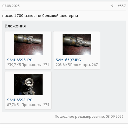
07.08.2023
#537
насос 1700 износ не большой шестерни
Вложения
SAM_6396.JPG
SAM_6397.JPG
239,7 КБ
Просмотры: 274
208,6 КБ
Просмотры: 267
SAM_6398.JPG
87,7 КБ
Просмотры: 275
Последнее редактирование:
08.09.2023