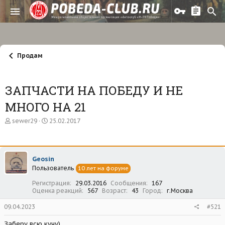
Продам
ЗАПЧАСТИ НА ПОБЕДУ И НЕ
МНОГО НА 21
А
Д
sewer29
25.02.2017
в
а
т
т
о
а
р
н
Geosin
т
а
Пользователь
е
ч
10 лет на форуме
м
а
Регистрация
29.03.2016
Сообщения
167
ы
л
Оценка реакций
567
Возраст
43
Город
г.Москва
а
09.04.2023
#521
Заберу всю кучу)