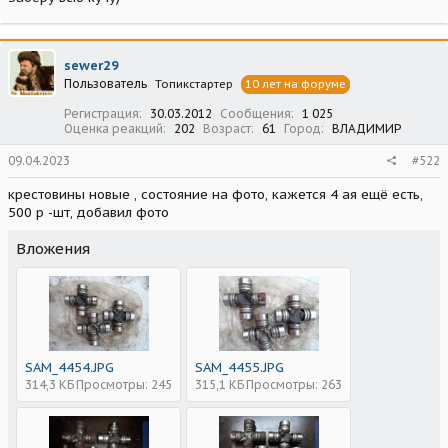
sewer29
Пользователь
Топикстартер
10 лет на форуме
Регистрация
30.03.2012
Сообщения
1 025
Оценка реакций
202
Возраст
61
Город
ВЛАДИМИР
09.04.2023
#522
крестовины новые , состояние на фото, кажется 4 ая ещё есть,
500 р -шт, добавил фото
Вложения
SAM_4454.JPG
SAM_4455.JPG
314,3 КБ
Просмотры: 245
315,1 КБ
Просмотры: 263