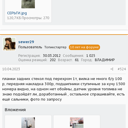
СЕРЬГИ.jpg
120,7 КБ
Просмотры: 270
sewer29
Пользователь
Топикстартер
10 лет на форуме
Регистрация
30.03.2012
Сообщения
1 025
Оценка реакций
202
Возраст
61
Город
ВЛАДИМИР
10.04.2023
#524
планки задних стекол под перехром 1т, вилка не много б/у 100
р, передняя накладка 300р, подшипники ступичные за кучу 1500
номера видно, на одном нет обоймы, датчик уровня топлива не
знаю подойдёт ли, доработанный , остальное спрашивайте, есть
ещё сальники, фото по запросу
Вложения