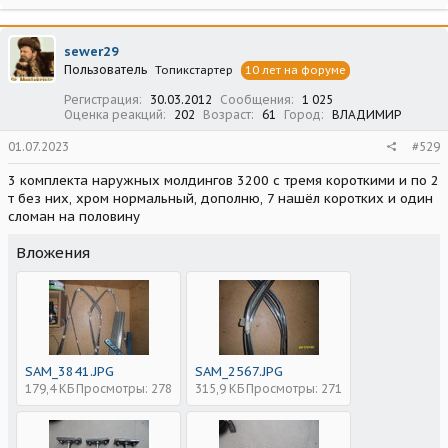
sewer29
Пользователь
Топикстартер
10 лет на форуме
Регистрация
30.03.2012
Сообщения
1 025
Оценка реакций
202
Возраст
61
Город
ВЛАДИМИР
01.07.2023
#529
3 комплекта наружных молдингов 3200 с тремя короткими и по 2
т без них, хром нормальный, дополню, 7 нашёл коротких и один
сломан на половину
Вложения
SAM_3841.JPG
SAM_2567.JPG
179,4 КБ
Просмотры: 278
315,9 КБ
Просмотры: 271