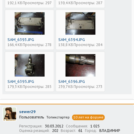
192,1 КБ
Просмотры: 297
159,4 КБ
Просмотры: 287
SAM_6393.JPG
SAM_6394.JPG
166,4 КБ
Просмотры: 278
158,8 КБ
Просмотры: 284
SAM_6395.JPG
SAM_6396.JPG
179,3 КБ
Просмотры: 285
239,7 КБ
Просмотры: 273
sewer29
Пользователь
Топикстартер
10 лет на форуме
Регистрация
30.03.2012
Сообщения
1 025
Оценка реакций
202
Возраст
61
Город
ВЛАДИМИР