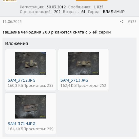
Регистрация
30.03.2012
Сообщения
1 025
Оценка реакций
202
Возраст
61
Город
ВЛАДИМИР
11.06.2023
#528
защелка чемодана 200 р кажется снята с 3 ей серии
Вложения
SAM_3712.JPG
SAM_3713.JPG
160,8 КБ
Просмотры: 255
162,4 КБ
Просмотры: 252
SAM_3714.JPG
164,4 КБ
Просмотры: 259