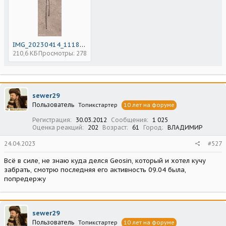
IMG_20230414_111847.jpg
210,6 КБ
Просмотры: 278
sewer29
Пользователь
Топикстартер
10 лет на форуме
Регистрация
30.03.2012
Сообщения
1 025
Оценка реакций
202
Возраст
61
Город
ВЛАДИМИР
24.04.2023
#527
Всё в силе, не знаю куда делся Geosin, который и хотел кучу
забрать, смотрю последняя его активность 09.04 была,
попредержу
sewer29
Пользователь
Топикстартер
10 лет на форуме