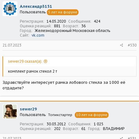
Александр3151
Пользователь
5 лет на форуме
Регистрация
14.05.2020
Сообщения
424
Оценка реакций
881
Возраст
36
Город
Железнодорожный Московская область
Сайт
vk.com
21.07.2023
#530
sewer29 сказал(а):
комплект рамок стекол 2 т
Здравствуйте интересует рамка лобового стекла за 1000 её
отдадите?
sewer29
Пользователь
Топикстартер
10 лет на форуме
Регистрация
30.03.2012
Сообщения
1 025
Оценка реакций
202
Возраст
61
Город
ВЛАДИМИР
21.07.2023
#531