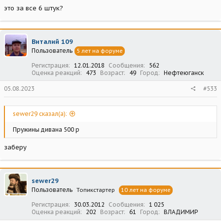
это за все 6 штук?
Виталий 109
Пользователь
5 лет на форуме
Регистрация
12.01.2018
Сообщения
562
Оценка реакций
473
Возраст
49
Город
Нефтеюганск
05.08.2023
#533
sewer29 сказал(а):
Пружины дивана 500 р
заберу
sewer29
Пользователь
Топикстартер
10 лет на форуме
Регистрация
30.03.2012
Сообщения
1 025
Оценка реакций
202
Возраст
61
Город
ВЛАДИМИР