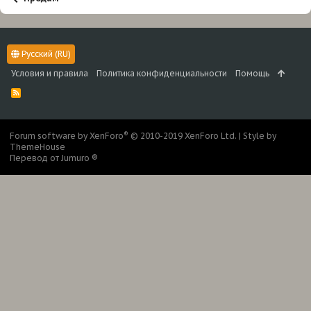
Русский (RU)
Условия и правила
Политика конфиденциальности
Помощь
R
S
S
®
Forum software by XenForo
© 2010-2019 XenForo Ltd.
|
Style by
ThemeHouse
Перевод от Jumuro ®