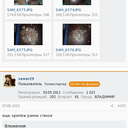
SAM_6373.JPG
SAM_6374.JPG
174,8 КБ
Просмотры: 308
180,5 КБ
Просмотры: 325
SAM_6375.JPG
SAM_6376.JPG
251,5 КБ
Просмотры: 327
250,5 КБ
Просмотры: 315
sewer29
Пользователь
Топикстартер
10 лет на форуме
Регистрация
30.03.2012
Сообщения
1 025
Оценка реакций
202
Возраст
61
Город
ВЛАДИМИР
07.08.2023
#535
еще, крепёж рамок стекол
Вложения