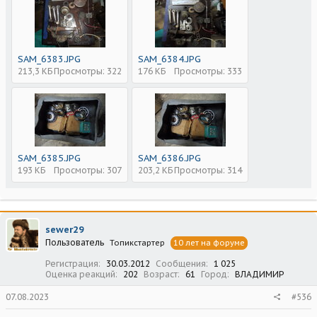
SAM_6383.JPG
SAM_6384.JPG
213,3 КБ
Просмотры: 322
176 КБ
Просмотры: 333
SAM_6385.JPG
SAM_6386.JPG
193 КБ
Просмотры: 307
203,2 КБ
Просмотры: 314
sewer29
Пользователь
Топикстартер
10 лет на форуме
Регистрация
30.03.2012
Сообщения
1 025
Оценка реакций
202
Возраст
61
Город
ВЛАДИМИР
07.08.2023
#536