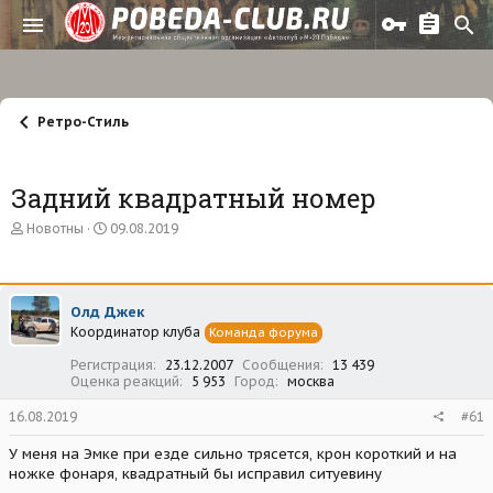
Ретро-Стиль
Задний квадратный номер
А
Д
Новотны
09.08.2019
в
а
т
т
о
а
р
н
Олд Джек
т
а
Координатор клуба
е
ч
Команда форума
м
а
Регистрация
23.12.2007
Сообщения
13 439
ы
л
Оценка реакций
5 953
Город
москва
а
16.08.2019
#61
У меня на Эмке при езде сильно трясется, крон короткий и на
ножке фонаря, квадратный бы исправил ситуевину