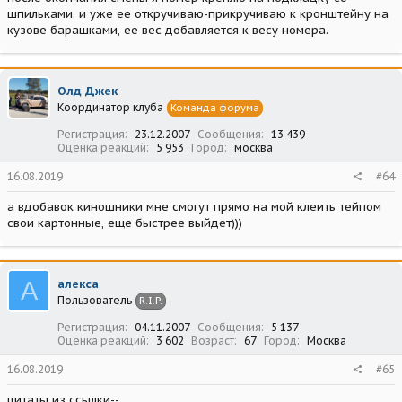
шпильками. и уже ее откручиваю-прикручиваю к кронштейну на
кузове барашками, ее вес добавляется к весу номера.
Олд Джек
Координатор клуба
Команда форума
Регистрация
23.12.2007
Сообщения
13 439
Оценка реакций
5 953
Город
москва
16.08.2019
#64
а вдобавок киношники мне смогут прямо на мой клеить тейпом
свои картонные, еще быстрее выйдет)))
А
алекса
Пользователь
R.I.P.
Регистрация
04.11.2007
Сообщения
5 137
Оценка реакций
3 602
Возраст
67
Город
Москва
16.08.2019
#65
цитаты из ссылки--