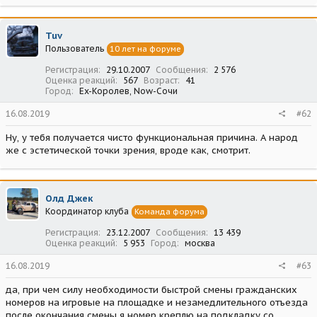
Tuv
Пользователь
10 лет на форуме
Регистрация
29.10.2007
Сообщения
2 576
Оценка реакций
567
Возраст
41
Город
Ex-Королев, Now-Сочи
16.08.2019
#62
Ну, у тебя получается чисто функциональная причина. А народ
же с эстетической точки зрения, вроде как, смотрит.
Олд Джек
Координатор клуба
Команда форума
Регистрация
23.12.2007
Сообщения
13 439
Оценка реакций
5 953
Город
москва
16.08.2019
#63
да, при чем силу необходимости быстрой смены гражданских
номеров на игровые на площадке и незамедлительного отъезда
после окончания смены я номер креплю на подкладку со