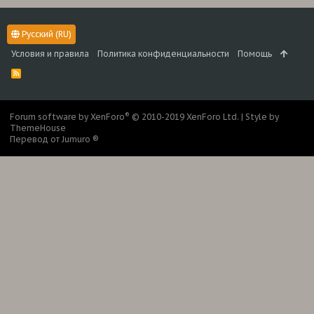
Русский (RU)
Условия и правила
Политика конфиденциальности
Помощь
R
S
S
®
Forum software by XenForo
© 2010-2019 XenForo Ltd.
|
Style by
ThemeHouse
Перевод от Jumuro ®