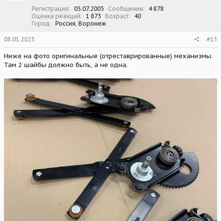
:
Регистрация
05.07.2005
Сообщения
4 878
Оценка реакций
1 873
Возраст
40
Город
Россия, Воронеж
08.01.2023
#15
Ниже на фото оригинальные (отреставрированные) механизмы.
Там 2 шайбы должно быть, а не одна.