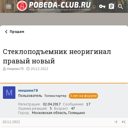
Продам
Стеклоподъемник неоригинал
правый новый
А
Д
мишкин78
20.12.2022
в
а
т
т
о
а
р
н
М
мишкин78
т
а
Пользователь
е
ч
Топикстартер
5 лет на форуме
м
а
Регистрация
02.04.2017
Сообщения
17
ы
л
Оценка реакций
5
Возраст
47
а
Город
Московская область, Голицыно
20.12.2022
#1