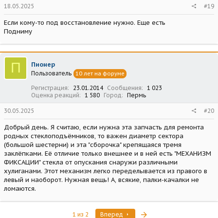
18.05.2025
#19
Если кому-то под восстановление нужно. Еще есть
Подниму
П
Пионер
Пользователь
10 лет на форуме
Регистрация
23.01.2014
Сообщения
1 023
Оценка реакций
1 580
Город
Пермь
30.05.2025
#20
Добрый день. Я считаю, если нужна эта запчасть для ремонта
родных стеклоподъёмников, то важен диаметр сектора
(большой шестерни) и эта "сборочка" крепящаяся тремя
заклёпками. Её отличие только внешнее и в ней есть "МЕХАНИЗМ
ФИКСАЦИИ" стекла от опускания снаружи различными
хулиганами. Этот механизм легко переделывается из правого в
левый и наоборот. Нужная вещь! А, всякие, палки-качалки не
ломаются.
Последняя
1 из 2
Вперед