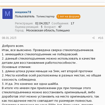
М
мишкин78
Пользователь
Топикстартер
5 лет на форуме
Регистрация
02.04.2017
Сообщения
17
Оценка реакций
5
Возраст
47
Город
Московская область, Голицыно
08.01.2023
#16
Доброго всем.
Итак, все выяснено. Проведена сверка стеклоподъемников.
1. имеющийся стеклоподъемник не победовский.
2. данный стеклоподъемник можно использовать в качестве
детали для восстановления работоспособности .
Основные отличия:
1. длина штока ручки меньше на 5мм, нет второй проточки
2. Места изгибов осей расположены в разных местах, но общая
соосность соблюдена.
3. И да. Это конечно же одна шайба.
В итоге что имеем при приложении рук при помощи этого
стеклоподъемника можно восстановить оригинальный, либо
доработав этот можно установить на место оригинального, так
как посадочное место совпадает по размерам полностью.
Оставляю в продаже по цене 500р /шт. Кому надо -пишите