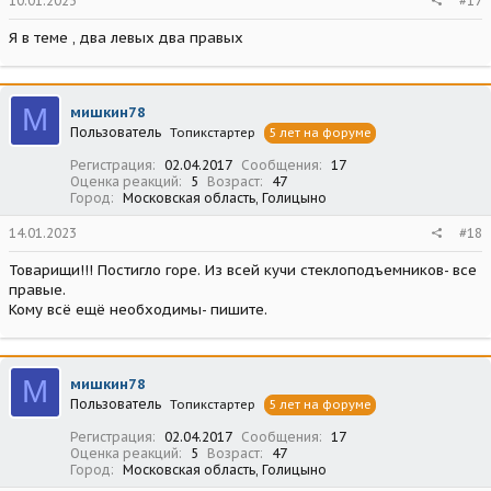
10.01.2023
#17
Я в теме , два левых два правых
М
мишкин78
Пользователь
Топикстартер
5 лет на форуме
Регистрация
02.04.2017
Сообщения
17
Оценка реакций
5
Возраст
47
Город
Московская область, Голицыно
14.01.2023
#18
Товарищи!!! Постигло горе. Из всей кучи стеклоподъемников- все
правые.
Кому всё ещё необходимы- пишите.
М
мишкин78
Пользователь
Топикстартер
5 лет на форуме
Регистрация
02.04.2017
Сообщения
17
Оценка реакций
5
Возраст
47
Город
Московская область, Голицыно