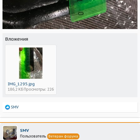
Вложения
IMG_1295.jpg
186,2 КБ
Просмотры: 226
Р
SMV
е
а
к
ц
SMV
и
Пользователь
Ветеран форума
и