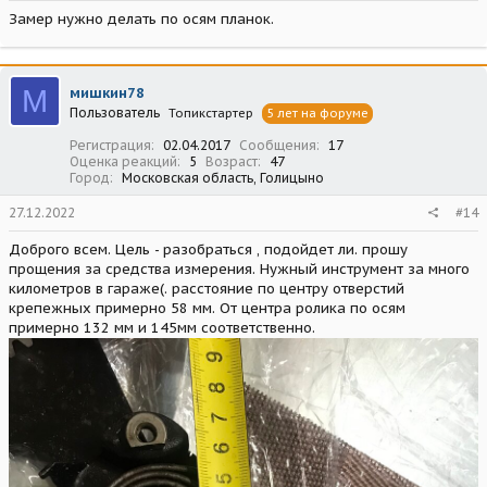
Замер нужно делать по осям планок.
М
мишкин78
Пользователь
Топикстартер
5 лет на форуме
Регистрация
02.04.2017
Сообщения
17
Оценка реакций
5
Возраст
47
Город
Московская область, Голицыно
27.12.2022
#14
Доброго всем. Цель - разобраться , подойдет ли. прошу
прощения за средства измерения. Нужный инструмент за много
километров в гараже(. расстояние по центру отверстий
крепежных примерно 58 мм. От центра ролика по осям
примерно 132 мм и 145мм соответственно.