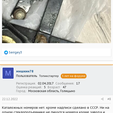
Р
Serrgey3
е
а
к
ц
М
мишкин78
и
Пользователь
Топикстартер
5 лет на форуме
и
:
Регистрация
02.04.2017
Сообщения
17
Оценка реакций
5
Возраст
47
Город
Московская область, Голицыно
22.12.2022
#8
Каталожных номеров нет. кроме надписи сделано в СССР. Ни на
одном стеклоподъемнике не пишутся номера кроме завода и