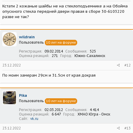
Кстати 2 кожаные шайбы не на стеклоподъемнике а на Обойма
опускного стекла передней двери правая в сборе 30-6103220
разве не так?
wildrain
Пользователь
10 лет на форуме
Регистрация
09.02.2014
Сообщения
525
Оценка реакций
271
Город
Южно-Сахалинск
23.12.2022
#12
По моим замерам 29см и 31.5см от края докрая
Pika
Пользователь
10 лет на форуме
Регистрация
02.03.2012
Сообщения
4 414
Оценка реакций
6 647
Город
ХМАО Югра - Омск
Сайт
vk.ru
23.12.2022
#13