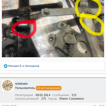
Р
Михаил Б.
и
Холоднов
е
а
к
ц
wildrain
и
Пользователь
10 лет на форуме
и
:
Регистрация
09.02.2014
Сообщения
525
Оценка реакций
271
Город
Южно-Сахалинск