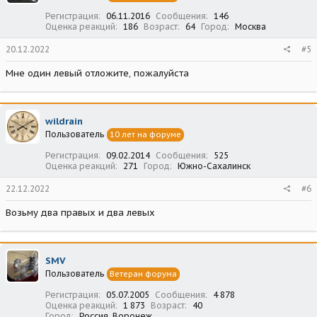
Регистрация
06.11.2016
Сообщения
146
Оценка реакций
186
Возраст
64
Город
Москва
20.12.2022
#5
Мне один левый отложите, пожалуйста
wildrain
Пользователь
10 лет на форуме
Регистрация
09.02.2014
Сообщения
525
Оценка реакций
271
Город
Южно-Сахалинск
22.12.2022
#6
Возьму два правых и два левых
SMV
Пользователь
Ветеран форума
Регистрация
05.07.2005
Сообщения
4 878
Оценка реакций
1 873
Возраст
40
Город
Россия, Воронеж