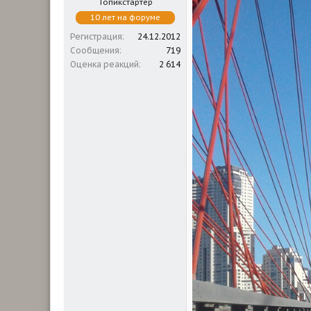
Топикстартер
10 лет на форуме
Регистрация
24.12.2012
Сообщения
719
Оценка реакций
2 614