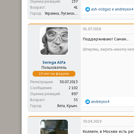
Оценка реакций
237
Возраст
41
Р
ash-oldgaz
и
andreyxx4
Город
Украина, Луганская обл.
е
а
к
ц
01.07.2018
и
и
Поддерживаю! Самая...
:
Штирлиц, верить никому нел
Serega Alfa
Пользователь
10 лет на форуме
Регистрация
30.07.2013
Сообщения
2 102
Оценка реакций
897
Возраст
55
Р
andreyxx4
Город
Ялта, Крым.
е
а
к
ц
30.04.2019
и
и
Коллеги, в Москве есть р