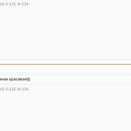
16, S-123, W-124
самая красивая!))
16, S-123, W-124