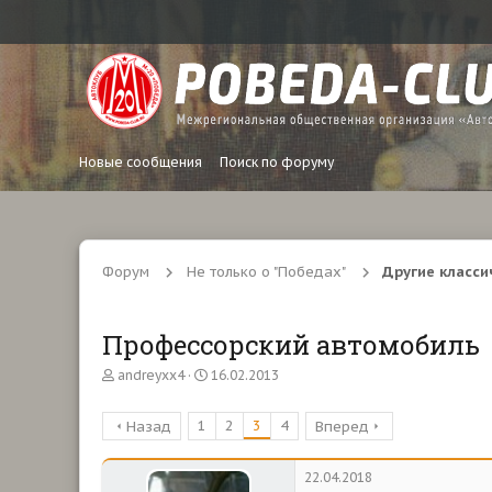
Новые сообщения
Поиск по форуму
Форум
Не только о "Победах"
Другие класси
Профессорский автомобиль
А
Д
andreyxx4
16.02.2013
в
а
т
т
1
2
3
4
Назад
Вперед
о
а
р
н
т
а
22.04.2018
е
ч