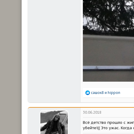
Р
сашок8
и
hippon
е
а
к
ц
30.06.2018
и
и
Всё детство прошло с жигу
:
убейте!(( Это ужас. Когда 