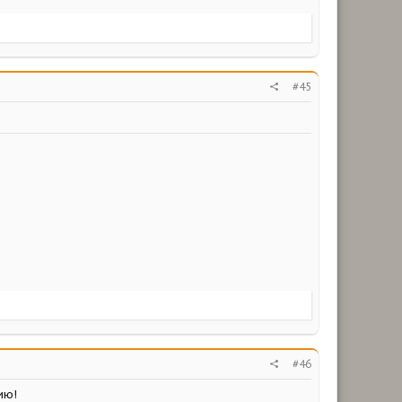
#45
#46
ию!