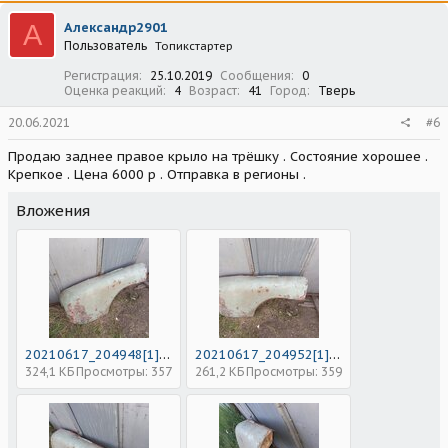
А
Александр2901
Пользователь
Топикстартер
Регистрация
25.10.2019
Сообщения
0
Оценка реакций
4
Возраст
41
Город
Тверь
20.06.2021
#6
Продаю заднее правое крыло на трёшку . Состояние хорошее .
Крепкое . Цена 6000 р . Отправка в регионы .
Вложения
20210617_204948[1].jpg
20210617_204952[1].jpg
324,1 КБ
Просмотры: 357
261,2 КБ
Просмотры: 359