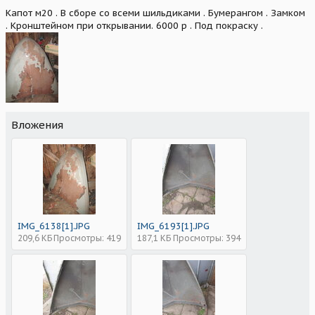
Капот м20 . В сборе со всеми шильдиками . Бумерангом . Замком
. Кронштейном при открывании. 6000 р . Под покраску .
Вложения
IMG_6138[1].JPG
IMG_6193[1].JPG
209,6 КБ
Просмотры: 419
187,1 КБ
Просмотры: 394