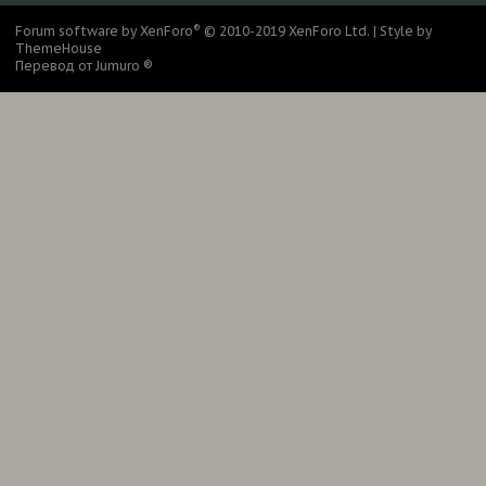
®
Forum software by XenForo
© 2010-2019 XenForo Ltd.
|
Style by
ThemeHouse
Перевод от Jumuro ®