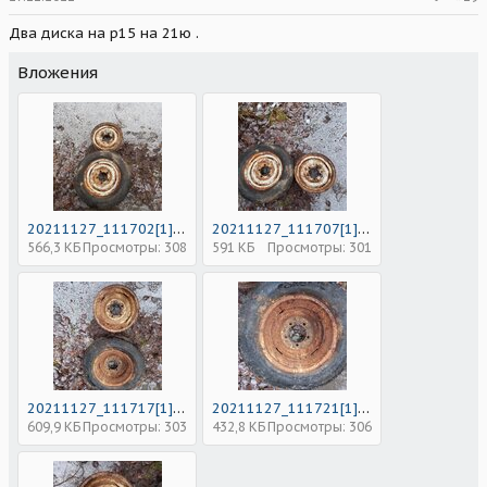
Два диска на р15 на 21ю .
Вложения
20211127_111702[1].jpg
20211127_111707[1].jpg
566,3 КБ
Просмотры: 308
591 КБ
Просмотры: 301
20211127_111717[1].jpg
20211127_111721[1].jpg
609,9 КБ
Просмотры: 303
432,8 КБ
Просмотры: 306