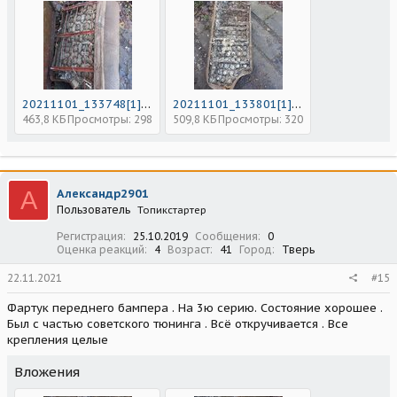
20211101_133748[1].jpg
20211101_133801[1].jpg
463,8 КБ
Просмотры: 298
509,8 КБ
Просмотры: 320
А
Александр2901
Пользователь
Топикстартер
Регистрация
25.10.2019
Сообщения
0
Оценка реакций
4
Возраст
41
Город
Тверь
22.11.2021
#15
Фартук переднего бампера . На 3ю серию. Состояние хорошее .
Был с частью советского тюнинга . Всё откручивается . Все
крепления целые
Вложения