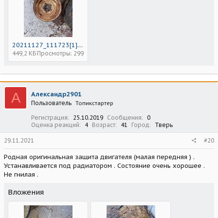
20211127_111723[1].jpg
449,2 КБ
Просмотры: 299
А
Александр2901
Пользователь
Топикстартер
Регистрация
25.10.2019
Сообщения
0
Оценка реакций
4
Возраст
41
Город
Тверь
29.11.2021
#20
Родная оригинальная защита двигателя (малая передняя ) .
Устанавливается под радиатором . Состояние очень хорошее .
Не гнилая .
Вложения