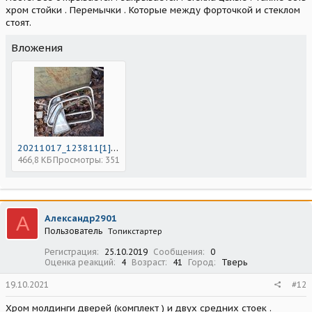
хром стойки . Перемычки . Которые между форточкой и стеклом
стоят.
Вложения
20211017_123811[1].jpg
466,8 КБ
Просмотры: 351
А
Александр2901
Пользователь
Топикстартер
Регистрация
25.10.2019
Сообщения
0
Оценка реакций
4
Возраст
41
Город
Тверь
19.10.2021
#12
Хром молдинги дверей (комплект ) и двух средних стоек .