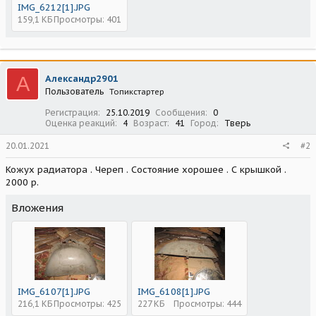
IMG_6212[1].JPG
159,1 КБ
Просмотры: 401
А
Александр2901
Пользователь
Топикстартер
Регистрация
25.10.2019
Сообщения
0
Оценка реакций
4
Возраст
41
Город
Тверь
20.01.2021
#2
Кожух радиатора . Череп . Состояние хорошее . С крышкой .
2000 р.
Вложения
IMG_6107[1].JPG
IMG_6108[1].JPG
216,1 КБ
Просмотры: 425
227 КБ
Просмотры: 444