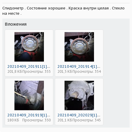
Спидометр . Состояние хорошее . Краска внутри целая . Стекло
на месте .
Вложения
20210409_201911[1].jpg
20210409_201914[1].jpg
201,8 КБ
Просмотры: 355
201,5 КБ
Просмотры: 354
20210409_201919[1].jpg
20210409_202029[1].jpg
180 КБ
Просмотры: 350
201,1 КБ
Просмотры: 345