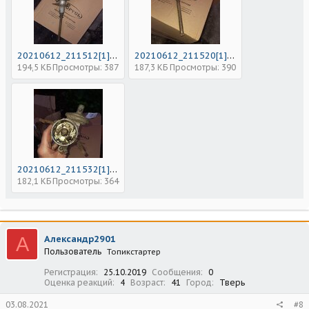
20210612_211512[1].jpg
20210612_211520[1].jpg
194,5 КБ
Просмотры: 387
187,3 КБ
Просмотры: 390
20210612_211532[1].jpg
182,1 КБ
Просмотры: 364
А
Александр2901
Пользователь
Топикстартер
Регистрация
25.10.2019
Сообщения
0
Оценка реакций
4
Возраст
41
Город
Тверь
03.08.2021
#8