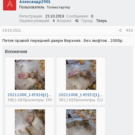
А
Александр2901
Пользователь
Топикстартер
Регистрация
25.10.2019
Сообщения
0
Оценка реакций
4
Возраст
41
Город
Тверь
19.10.2021
#10
Петля правой передней двери Верхняя . Без люфтов . 2000р.
Вложения
20211008_143926[1].jpg
20211008_143932[1].jpg
500,1 КБ
Просмотры: 330
383,2 КБ
Просмотры: 322