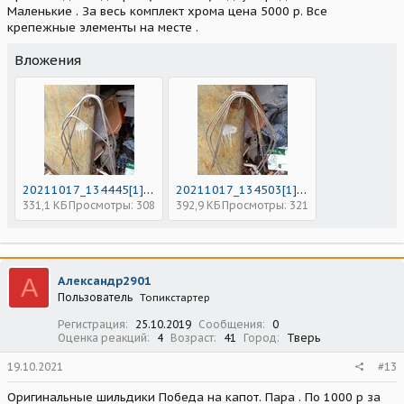
Маленькие . За весь комплект хрома цена 5000 р. Все
крепежные элементы на месте .
Вложения
20211017_134445[1].jpg
20211017_134503[1].jpg
331,1 КБ
Просмотры: 308
392,9 КБ
Просмотры: 321
А
Александр2901
Пользователь
Топикстартер
Регистрация
25.10.2019
Сообщения
0
Оценка реакций
4
Возраст
41
Город
Тверь
19.10.2021
#13
Оригинальные шильдики Победа на капот. Пара . По 1000 р за