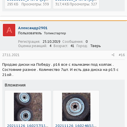
295 КБ
Просмотры: 339
317,4 КБ
Просмотры: 327
А
Александр2901
Пользователь
Топикстартер
Регистрация
25.10.2019
Сообщения
0
Оценка реакций
4
Возраст
41
Город
Тверь
27.11.2021
#16
Продаю диски на Победу . р16 все с язычками под колпак .
Состояние разное . Количество 7шт. И есть два диска на р15 с
21ой .
Вложения
20211126_160237[1].jpg
20211126_160246[1].jpg