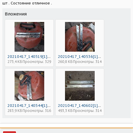
шт . Состояние отличное .
Вложения
20210417_140519[1].jpg
20210417_140536[1].jpg
273,4 КБ
Просмотры: 329
260,8 КБ
Просмотры: 314
20210417_140544[1].jpg
20210417_140602[1].jpg
283,9 КБ
Просмотры: 316
493,3 КБ
Просмотры: 314