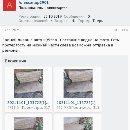
А
Александр2901
Пользователь
Топикстартер
Регистрация
25.10.2019
Сообщения
0
Оценка реакций
4
Возраст
41
Город
Тверь
07.11.2021
#14
Задний диван с авто 1955г.в . Состояние видно на фото. Есть
протёртость на нижней части слева Возможна отправка в
регионы .
Вложения
20211101_133722[1].jpg
20211101_133723[1].jpg
473 КБ
Просмотры: 317
352,9 КБ
Просмотры: 315