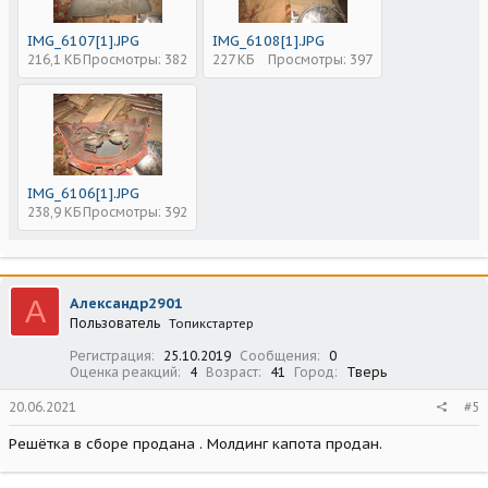
IMG_6107[1].JPG
IMG_6108[1].JPG
216,1 КБ
Просмотры: 382
227 КБ
Просмотры: 397
IMG_6106[1].JPG
238,9 КБ
Просмотры: 392
А
Александр2901
Пользователь
Топикстартер
Регистрация
25.10.2019
Сообщения
0
Оценка реакций
4
Возраст
41
Город
Тверь
20.06.2021
#5
Решётка в сборе продана . Молдинг капота продан.