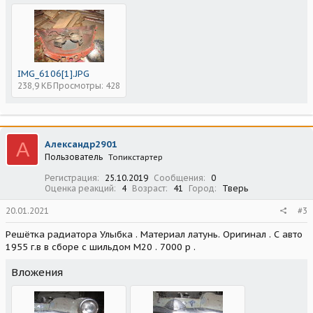
IMG_6106[1].JPG
238,9 КБ
Просмотры: 428
А
Александр2901
Пользователь
Топикстартер
Регистрация
25.10.2019
Сообщения
0
Оценка реакций
4
Возраст
41
Город
Тверь
20.01.2021
#3
Решётка радиатора Улыбка . Материал латунь. Оригинал . С авто
1955 г.в в сборе с шильдом М20 . 7000 р .
Вложения