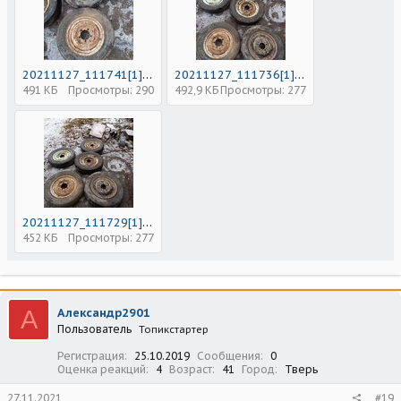
20211127_111741[1].jpg
20211127_111736[1].jpg
491 КБ
Просмотры: 290
492,9 КБ
Просмотры: 277
20211127_111729[1].jpg
452 КБ
Просмотры: 277
А
Александр2901
Пользователь
Топикстартер
Регистрация
25.10.2019
Сообщения
0
Оценка реакций
4
Возраст
41
Город
Тверь
27.11.2021
#19