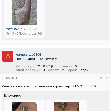
20210617_205056[1].jpg
564,5 КБ
Просмотры: 362
А
Александр2901
Пользователь
Топикстартер
Регистрация
25.10.2019
Сообщения
0
Оценка реакций
4
Возраст
41
Город
Тверь
20.06.2021
#7
Редкий польский оригинальный трамблёр ZELMOT . 1500Р
Вложения