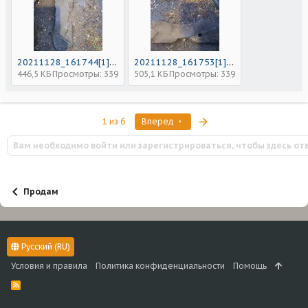
20211128_161744[1].jpg
20211128_161753[1].jpg
446,5 КБ
Просмотры: 339
505,1 КБ
Просмотры: 339
Последняя
1 из 6
Вперед
Вам необходимо войти или зарегистрироваться, чтобы здесь от
Продам
Русский (RU)
Условия и правила
Политика конфиденциальности
Помощь
R
S
S