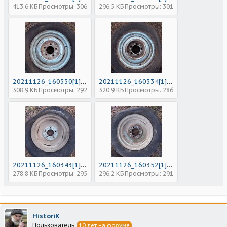
413,6 КБ
Просмотры: 306
296,5 КБ
Просмотры: 301
20211126_160330[1].jpg
20211126_160334[1].jpg
308,9 КБ
Просмотры: 292
320,9 КБ
Просмотры: 286
20211126_160343[1].jpg
20211126_160352[1].jpg
278,8 КБ
Просмотры: 295
296,2 КБ
Просмотры: 291
HistoriK
Пользователь
10 лет на форуме