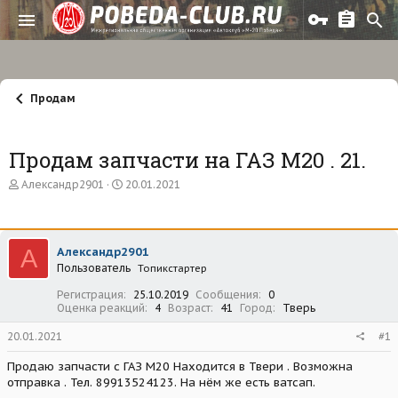
Продам
Продам запчасти на ГАЗ М20 . 21.
А
Д
Александр2901
20.01.2021
в
а
т
т
о
а
р
н
А
Александр2901
т
а
Пользователь
е
ч
Топикстартер
м
а
Регистрация
25.10.2019
Сообщения
0
ы
л
Оценка реакций
4
Возраст
41
Город
Тверь
а
20.01.2021
#1
Продаю запчасти с ГАЗ М20 Находится в Твери . Возможна
отправка . Тел. 89913524123. На нём же есть ватсап.