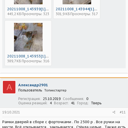
20211008_143939[1].jpg
20211008_143944[1].jpg
445,2 КБ
Просмотры: 323
301,9 КБ
Просмотры: 317
20211008_143953[1].jpg
389,7 КБ
Просмотры: 316
А
Александр2901
Пользователь
Топикстартер
Регистрация
25.10.2019
Сообщения
0
Оценка реакций
4
Возраст
41
Город
Тверь
19.10.2021
#11
Рамки дверей в сборе с форточками . По 2500 р . Все ручки на
месте. Всё открывается . закрывается . Стёкла целые . Также есть