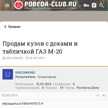
Продам
Продам кузов с доками и
табличкой ГАЗ М-20
А
Д
UG12041962
01.06.2024
в
а
т
т
о
а
U
UG12041962
р
н
Пользователь
т
а
Топикстартер
е
ч
Регистрация
31.05.2024
Сообщения
0
м
а
Оценка реакций
0
Возраст
54
Город
Ростов на Дону
ы
л
а
01.06.2024
#1
обращаться 89604556714