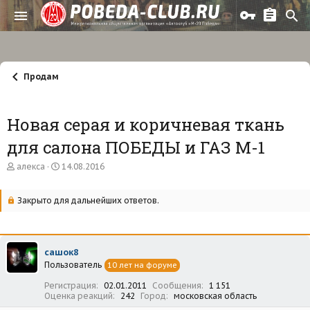
Продам
Новая серая и коричневая ткань
для салона ПОБЕДЫ и ГАЗ М-1
А
Д
алекса
14.08.2016
в
а
т
т
о
а
Закрыто для дальнейших ответов.
р
н
т
а
е
ч
м
а
сашок8
ы
л
Пользователь
а
10 лет на форуме
Регистрация
02.01.2011
Сообщения
1 151
Оценка реакций
242
Город
московская область