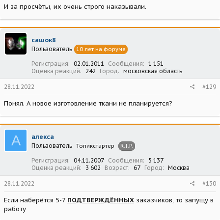
И за просчёты, их очень строго наказывали.
сашок8
Пользователь
10 лет на форуме
Регистрация
02.01.2011
Сообщения
1 151
Оценка реакций
242
Город
московская область
28.11.2022
#129
Понял. А новое изготовление ткани не планируется?
А
алекса
Пользователь
Топикстартер
R.I.P.
Регистрация
04.11.2007
Сообщения
5 137
Оценка реакций
3 602
Возраст
67
Город
Москва
28.11.2022
#130
Если наберётся 5-7
ПОДТВЕРЖДЁННЫХ
заказчиков, то запущу в
работу