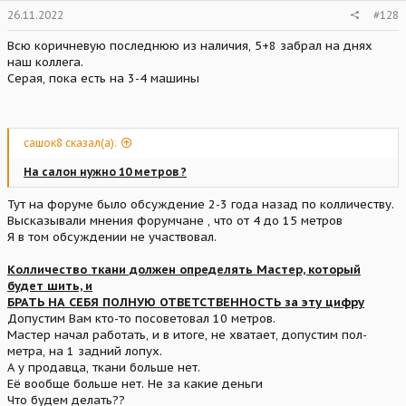
26.11.2022
#128
Всю коричневую последнюю из наличия, 5+8 забрал на днях
наш коллега.
Серая, пока есть на 3-4 машины
сашок8 сказал(а):
На салон нужно 10 метров ?
Тут на форуме было обсуждение 2-3 года назад по колличеству.
Высказывали мнения форумчане , что от 4 до 15 метров
Я в том обсуждении не участвовал.
Колличество ткани должен определять Мастер, который
будет шить, и
БРАТЬ НА СЕБЯ ПОЛНУЮ ОТВЕТСТВЕННОСТЬ за эту цифру
Допустим Вам кто-то посоветовал 10 метров.
Мастер начал работать, и в итоге, не хватает, допустим пол-
метра, на 1 задний лопух.
А у продавца, ткани больше нет.
Её вообще больше нет. Не за какие деньги
Что будем делать??