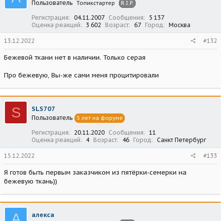
Пользователь
Топикстартер
R.I.P.
Регистрация
04.11.2007
Сообщения
5 137
Оценка реакций
3 602
Возраст
67
Город
Москва
13.12.2022
#132
Бежевой ткани нет в наличии. Только серая
Про бежевую, Вы-же сами меня процитировали
S
SLS707
Пользователь
5 лет на форуме
Регистрация
20.11.2020
Сообщения
11
Оценка реакций
4
Возраст
46
Город
Санкт Петербург
15.12.2022
#133
Я готов быть первым заказчиком из пятёрки-семерки на
бежевую ткань))
А
алекса