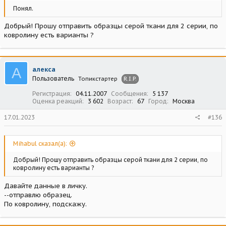
Понял.
Добрый! Прошу отправить образцы серой ткани для 2 серии, по
ковролину есть варианты ?
А
алекса
Пользователь
Топикстартер
R.I.P.
Регистрация
04.11.2007
Сообщения
5 137
Оценка реакций
3 602
Возраст
67
Город
Москва
17.01.2023
#136
Mihabul сказал(а):
Добрый! Прошу отправить образцы серой ткани для 2 серии, по
ковролину есть варианты ?
Давайте данные в личку.
--отправлю образец.
По ковролину, подскажу.