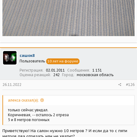
сашок8
Пользователь
10 лет на форуме
Регистрация
02.01.2011
Сообщения
1 151
Оценка реакций
242
Город
московская область
26.11.2022
#126
алекса сказал(а):
только сейчас увидал.
Коричневая, -- осталось 2 отреза
5 и 8 метров погонных
Приветствую! На салон нужно 10 метров ? И если да то с пяти
метров два отрезать или не хватит?