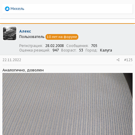
Р
Михель
е
а
к
ц
Алекс
и
Пользователь
10 лет на форуме
и
:
Регистрация
28.02.2008
Сообщения
705
Оценка реакций
947
Возраст
53
Город
Калуга
22.11.2022
#125
Аналогично, доволен