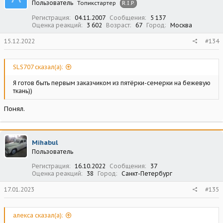
Пользователь
Топикстартер
R.I.P.
Регистрация
04.11.2007
Сообщения
5 137
Оценка реакций
3 602
Возраст
67
Город
Москва
15.12.2022
#134
SLS707 сказал(а):
Я готов быть первым заказчиком из пятёрки-семерки на бежевую
ткань))
Понял.
Mihabul
Пользователь
Регистрация
16.10.2022
Сообщения
37
Оценка реакций
38
Город
Санкт-Петербург
17.01.2023
#135
алекса сказал(а):