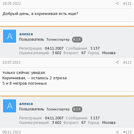
26.03.2022
#121
Добрый день, а коричневая есть еще?
А
алекса
Пользователь
Топикстартер
R.I.P.
Регистрация
04.11.2007
Сообщения
5 137
Оценка реакций
3 602
Возраст
67
Город
Москва
10.07.2022
#122
только сейчас увидал.
Коричневая, -- осталось 2 отреза
5 и 8 метров погонных
А
алекса
Пользователь
Топикстартер
R.I.P.
Регистрация
04.11.2007
Сообщения
5 137
Оценка реакций
3 602
Возраст
67
Город
Москва
09.11.2022
#123