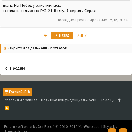
ткань На Победу закончилась.
осталась только на ГАЗ-21 Волгу. 3 серия . Серая
Последнее редактирование:
29.09.2024
Первый
Назад
7 из 7
Закрыто для дальнейших ответов.
Продам
Русский (RU)
Условия и правила
Политика конфиденциальности
Помощь
R
S
S
®
Forum software by XenForo
© 2010-2019 XenForo Ltd.
|
Style by
ThemeHouse