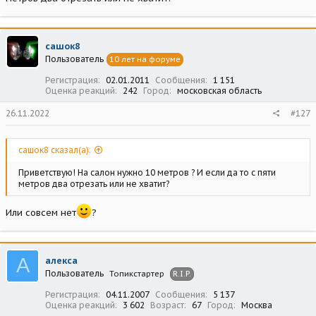
сашок8
Пользователь
10 лет на форуме
Регистрация
02.01.2011
Сообщения
1 151
Оценка реакций
242
Город
московская область
26.11.2022
#127
сашок8 сказал(а):
Приветствую! На салон нужно 10 метров ? И если да то с пяти
метров два отрезать или не хватит?
Или совсем нет
?
А
алекса
Пользователь
Топикстартер
R.I.P.
Регистрация
04.11.2007
Сообщения
5 137
Оценка реакций
3 602
Возраст
67
Город
Москва