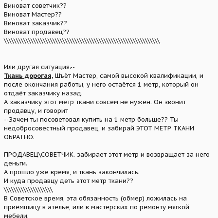
Виноват советчик??
Виноват Мастер??
Виноват заказчик??
Виноват продавец??
\\\\\\\\\\\\\\\\\\\\\\\\\\\\\\\\\\\\\\\\\\\\\\\\\\\\\\\\\\\\\\\\
Или другая ситуация.--
Ткань дорогая,
Шъёт Мастер, самой высокой квалификации, и
после окончания работы, у него остаётся 1 метр, который он
отдаёт заказчику назад.
А заказчику этот метр ткани совсем не нужен. Он звонит
продавцу, и говорит
--Зачем ты посоветовал купить на 1 метр больше?? Ты
недобросовестный продавец, и забирай ЭТОТ МЕТР ТКАНИ
ОБРАТНО.
ПРОДАВЕЦ\СОВЕТЧИК. забирает этот метр и возвращает за него
деньги.
А прошло уже время, и ткань закончилась.
И куда продавцу деть этот метр ткани??
\\\\\\\\\\\\\\\\\\\\
В Советское время, эта обязанность (обмер) ложилась на
приёмщицу в ателье, или в мастерских по ремонту мягкой
мебели.