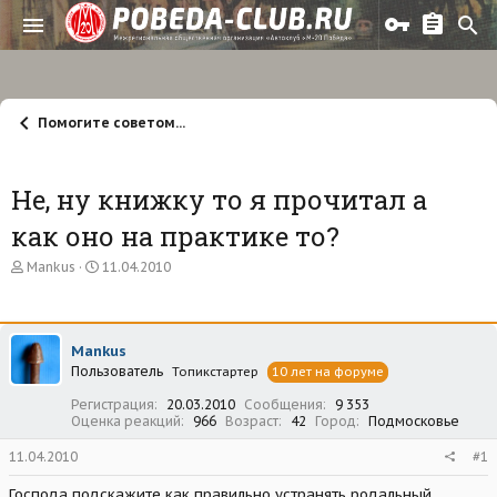
Помогите советом...
Не, ну книжку то я прочитал а
как оно на практике то?
А
Д
Mankus
11.04.2010
в
а
т
т
о
а
р
н
Mankus
т
а
Пользователь
е
ч
Топикстартер
10 лет на форуме
м
а
Регистрация
20.03.2010
Сообщения
9 353
ы
л
Оценка реакций
966
Возраст
42
Город
Подмосковье
а
11.04.2010
#1
Господа подскажите как правильно устранять родальный