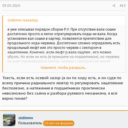
03.05.2010
#15
oldbmw сказал(а):
я уже описывал порядок сборки Р.У. При отсутствии вала сошки
достаточно просто и легко отрегулировать подш-ки вала. Когда
установлен вал сошки в картер, появляется препятствие для
продольного хода червяка. Достаточно сложно определить есть
продольный люфт или это просто червяк с сектором в
зацеплении. Конечно ,если люфт р.вала ощутим , его можно
убрать. Но если он есть (в принципе на подшипниках), но червяку
не дает перемещаться сектор- червяк с сектором не имеет
большого зазора в зацеплении , то его (натяг подшипников вала)
Нажмите, чтобы раскрыть...
сложно определить и отрегулировать. Правда можно повернуть
руль в крайнее положение. Зазор в зацеплении увеличится. При
Тоесть, если есть осевой зазор (а он по ходу есть, и он судя по
таком положении вчерне можно провести регулировку. Но натяг
всему причина радиального лювта) то регулировать зацепление
подшипников достаточно сложно определить. Нужен
бесполезно, а натяжения в подшипниках проктически
определенный опыт.
невозможно без съёма и разбора рулевого механизма, я всё
верно понял?
oldbmw
Пользователь
10 лет на форуме