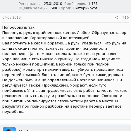
Регистрация
23.01.2010
Сообщения
1 527
Оценка реакций
308
Город
Екатеринбург
04.05.2010
#16
Попробовать так.
Повернуть руль в крайнее положение. Любое. Образуется зазор
в зацеплении. Гарантированый конструкцией.
Вал потянуть на себя и обратно. За руль. Убедиться , что руль на
шлицах сидит плотно. Если есть гарантия исправности
подшипников (а это можно сделать только если установлены
хорошие или снять нижнюю крышку. Но тогда можно увидеть
только нижний подшипник. Верхний только при полной
разборке) можно при наличии люфта , убирать прокладки под
передней крышкой. Люфт таким образом будет ликвидирован.
Но должен быть и еще определенный натяг подшипников. Он
регулируется также. Прокладками. Убирают, если туго
прибавляют. Учитывая трудоемкость этих работ на месте, можно
рекомендовать снять р.у. и разобрать на верстаке. Сложности
при снятии компенсируются сложностями работ на месте. И
результат при полной разборки на верстаке перекрывает все
неудобства.