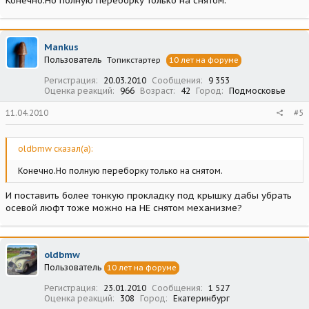
Конечно.Но полную переборку только на снятом.
Mankus
Пользователь
Топикстартер
10 лет на форуме
Регистрация
20.03.2010
Сообщения
9 353
Оценка реакций
966
Возраст
42
Город
Подмосковье
11.04.2010
#5
oldbmw сказал(а):
Конечно.Но полную переборку только на снятом.
И поставить более тонкую прокладку под крышку дабы убрать
осевой люфт тоже можно на НЕ снятом механизме?
oldbmw
Пользователь
10 лет на форуме
Регистрация
23.01.2010
Сообщения
1 527
Оценка реакций
308
Город
Екатеринбург