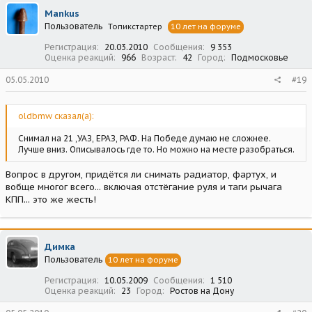
Mankus
Пользователь
Топикстартер
10 лет на форуме
Регистрация
20.03.2010
Сообщения
9 353
Оценка реакций
966
Возраст
42
Город
Подмосковье
05.05.2010
#19
oldbmw сказал(а):
Снимал на 21 ,УАЗ, ЕРАЗ, РАФ. На Победе думаю не сложнее.
Лучше вниз. Описывалось где то. Но можно на месте разобраться.
Вопрос в другом, придётся ли снимать радиатор, фартух, и
вобще многог всего... включая отстёгание руля и таги рычага
КПП... это же жесть!
Димка
Пользователь
10 лет на форуме
Регистрация
10.05.2009
Сообщения
1 510
Оценка реакций
23
Город
Ростов на Дону