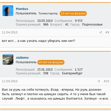
Mankus
Пользователь
Топикстартер
10 лет на форуме
Регистрация
20.03.2010
Сообщения
9 353
Оценка реакций
966
Возраст
42
Город
Подмосковье
11.04.2010
#9
вот вот.... а как узнать надо убирать или нет?
oldbmw
Пользователь
10 лет на форуме
Регистрация
23.01.2010
Сообщения
1 527
Оценка реакций
308
Город
Екатеринбург
12.04.2010
#10
Вал за руль на себя потянуть. Взад - вперед. Но руль должен
быть затянут и плотно на шлицах сидеть. А то у меня был такой
случай . Люфт , а оказалось на шлицах болтается. Затянул - и все.