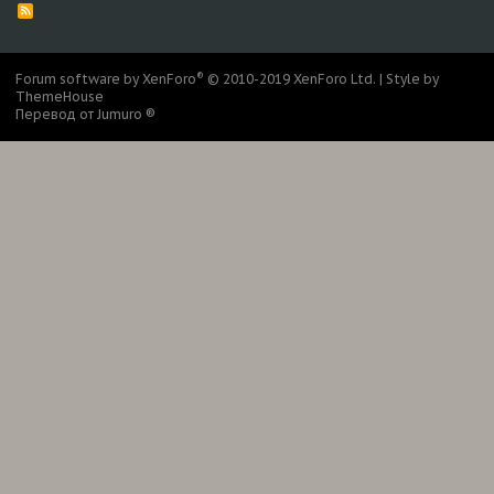
R
S
S
®
Forum software by XenForo
© 2010-2019 XenForo Ltd.
|
Style by
ThemeHouse
Перевод от Jumuro ®