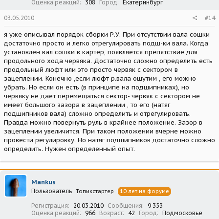
Оценка реакций
308
Город
Екатеринбург
03.05.2010
#14
я уже описывал порядок сборки Р.У. При отсутствии вала сошки
достаточно просто и легко отрегулировать подш-ки вала. Когда
установлен вал сошки в картер, появляется препятствие для
продольного хода червяка. Достаточно сложно определить есть
продольный люфт или это просто червяк с сектором в
зацеплении. Конечно ,если люфт р.вала ощутим , его можно
убрать. Но если он есть (в принципе на подшипниках), но
червяку не дает перемещаться сектор- червяк с сектором не
имеет большого зазора в зацеплении , то его (натяг
подшипников вала) сложно определить и отрегулировать.
Правда можно повернуть руль в крайнее положение. Зазор в
зацеплении увеличится. При таком положении вчерне можно
провести регулировку. Но натяг подшипников достаточно сложно
определить. Нужен определенный опыт.
Mankus
Пользователь
Топикстартер
10 лет на форуме
Регистрация
20.03.2010
Сообщения
9 353
Оценка реакций
966
Возраст
42
Город
Подмосковье