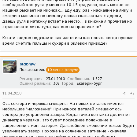
свободный ход руля, у меня он 10-15 градусов, жить можно но
машина рыскает на мкочках.... Еду еду, раз - наскалин на ямку и
смотриш машинка по немногу пошла скатываться с дороги,
даёшь руля в натяжку встаёт на место.... в книжке я прочитал но
страшновато лезть туда, как оно на практике то?
Кстати заодно подскаите как часто или как понять когда пришло
время сметить пальцы и сухари в рклевом приводе?
oldbmw
Пользователь
10 лет на форуме
Регистрация
23.01.2010
Сообщения
1 527
Оценка реакций
308
Город
Екатеринбург
11.04.2010
#2
Ось сектора и червяка смещены. На новых деталях имеется
небольшое *наложение*. При износе деталей смещают ось
сектора до устранения зазора. Когда точка контакта достигнет
диаметра червяка , это будет последнее положение в
зацеплении с мин. зазором. Дальнейшее смещение только будет
увеличивать зазор. Похоже на солнечное затмение - сначала
перекрывается , при дальнейшем ходе опять свободны.