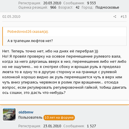
Регистрация
20.03.2010
Сообщения
9 353
Оценка реакций
966
Возраст
42
Город
Подмосковье
02.05.2010
#13
Pobedovod26 сказал(а):
А в трапеции люфтов нет?
Нет. Теперь точно нет, ибо на днях её перебрал )))
Но! Я провёл проверку на осевое перемещение рулевого вала,
когда за него дёргаешь вверх в низ, перемещения либо нет либо
но не ощутимо... но я смотрел сбоку и врощал руль в пределаз
лювта то в одну то в другую сторону и на границе с рулевой
колонкой хорошо видно ак руль перемещается чуть в верх или
чуть вниз упираясь червяком в ролик при вращении... отсюда
вопрос, если ркгулировать регулировочной гайкой, тобиш двигать
ось сошки, это дасть что-нибудь?
oldbmw
Пользователь
10 лет на форуме
Регистрация
23.01.2010
Сообщения
1 527