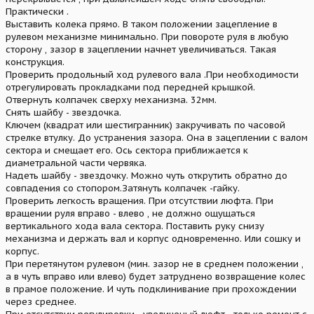
Практически .
Выставить колека прямо. В таком положении зацепление в
рулевом механизме минимально. При повороте руля в любую
сторону , зазор в зацеплении начнет увеличиваться. Такая
конструкция.
Проверить продольный ход рулевого вала .При необходимости
отрегулировать прокладками под передней крышкой.
Отвернуть колпачек сверху механизма. 32мм.
Снять шайбу - звездочка.
Ключем (квадрат или шестигранник) закручивать по часовой
стрелке втулку. До устранения зазора. Она в зацеплении с валом
сектора и смещает его. Ось сектора приближается к
диаметральной части червяка.
Надеть шайбу - звездочку. Можно чуть открутить обратно до
совпадения со стопором.Затянуть колпачек -гайку.
Проверить легкость вращения. При отсутствии люфта. При
вращении руля вправо - влево , не должно ощущаться
вертикального хода вала сектора. Поставить руку снизу
механизма и держать вал и корпус одновременно. Или сошку и
корпус.
При перетянутом рулевом (мин. зазор не в среднем положении ,
а в чуть вправо или влево) будет затруднено возвращение колес
в прамое положение. И чуть подклинивание при прохождении
через среднее.