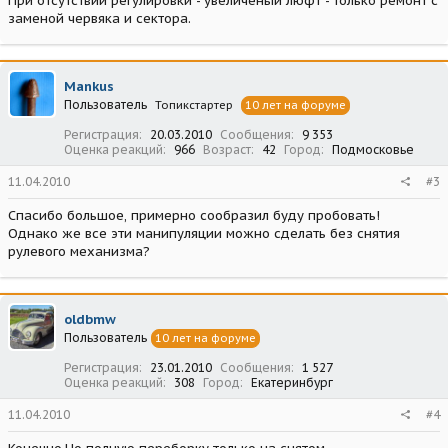
При отсутствии регулировки - увеличеный люфт - только ремонт с
заменой червяка и сектора.
Mankus
Пользователь
Топикстартер
10 лет на форуме
Регистрация
20.03.2010
Сообщения
9 353
Оценка реакций
966
Возраст
42
Город
Подмосковье
11.04.2010
#3
Спасибо большое, примерно сообразил буду пробовать!
Однако же все эти манипуляции можно сделать без снятия
рулевого механизма?
oldbmw
Пользователь
10 лет на форуме
Регистрация
23.01.2010
Сообщения
1 527
Оценка реакций
308
Город
Екатеринбург
11.04.2010
#4