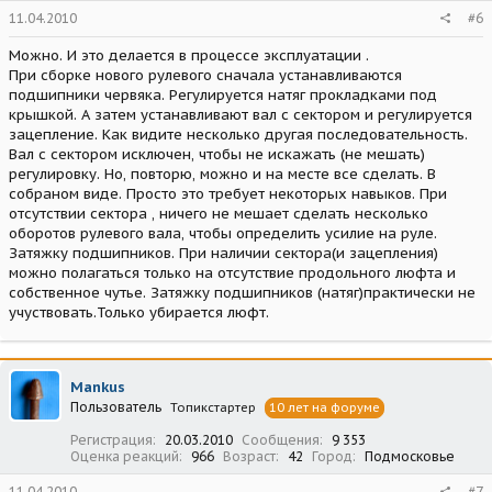
11.04.2010
#6
Можно. И это делается в процессе эксплуатации .
При сборке нового рулевого сначала устанавливаются
подшипники червяка. Регулируется натяг прокладками под
крышкой. А затем устанавливают вал с сектором и регулируется
зацепление. Как видите несколько другая последовательность.
Вал с сектором исключен, чтобы не искажать (не мешать)
регулировку. Но, повторю, можно и на месте все сделать. В
собраном виде. Просто это требует некоторых навыков. При
отсутствии сектора , ничего не мешает сделать несколько
оборотов рулевого вала, чтобы определить усилие на руле.
Затяжку подшипников. При наличии сектора(и зацепления)
можно полагаться только на отсутствие продольного люфта и
собственное чутье. Затяжку подшипников (натяг)практически не
учуствовать.Только убирается люфт.
Mankus
Пользователь
Топикстартер
10 лет на форуме
Регистрация
20.03.2010
Сообщения
9 353
Оценка реакций
966
Возраст
42
Город
Подмосковье
11.04.2010
#7