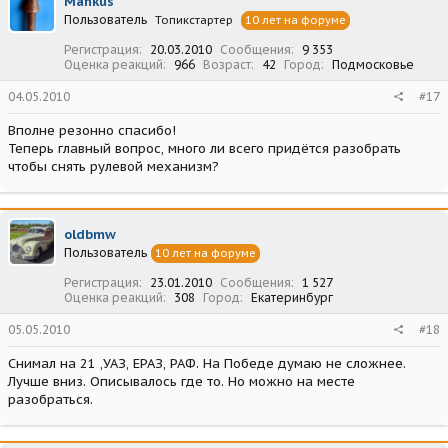
Mankus
Пользователь
Топикстартер
10 лет на форуме
Регистрация
20.03.2010
Сообщения
9 353
Оценка реакций
966
Возраст
42
Город
Подмосковье
04.05.2010
#17
Вполне резонно спасибо!
Теперь главный вопрос, много ли всего придётся разобрать
чтобы снять рулевой механизм?
oldbmw
Пользователь
10 лет на форуме
Регистрация
23.01.2010
Сообщения
1 527
Оценка реакций
308
Город
Екатеринбург
05.05.2010
#18
Снимал на 21 ,УАЗ, ЕРАЗ, РАФ. На Победе думаю не сложнее.
Лучше вниз. Описывалось где то. Но можно на месте
разобраться.