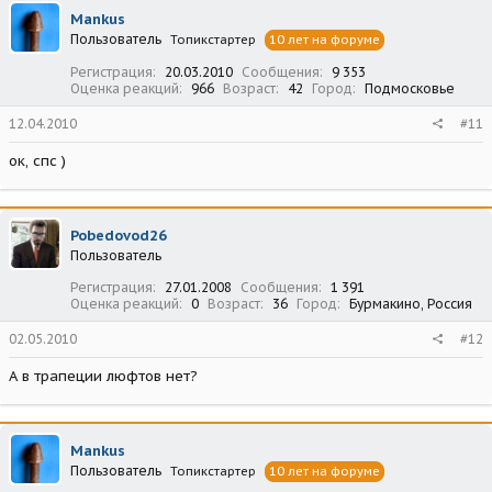
Mankus
Пользователь
Топикстартер
10 лет на форуме
Регистрация
20.03.2010
Сообщения
9 353
Оценка реакций
966
Возраст
42
Город
Подмосковье
12.04.2010
#11
ок, спс )
Pobedovod26
Пользователь
Регистрация
27.01.2008
Сообщения
1 391
Оценка реакций
0
Возраст
36
Город
Бурмакино, Россия
02.05.2010
#12
А в трапеции люфтов нет?
Mankus
Пользователь
Топикстартер
10 лет на форуме