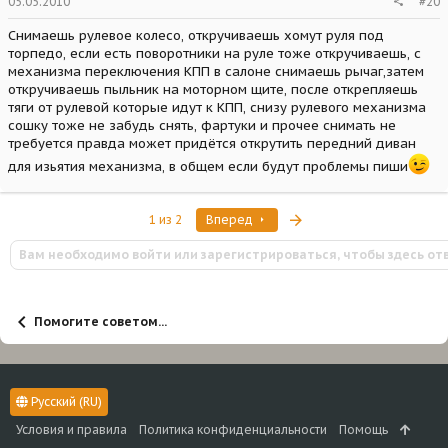
05.05.2010
#20
Снимаешь рулевое колесо, откручиваешь хомут руля под
торпедо, если есть поворотники на руле тоже откручиваешь, с
механизма переключения КПП в салоне снимаешь рычаг,затем
откручиваешь пыльник на моторном щите, после открепляешь
тяги от рулевой которые идут к КПП, снизу рулевого механизма
сошку тоже не забудь снять, фартуки и прочее снимать не
требуется правда может придётся открутить передний диван
для изьятия механизма, в общем если будут проблемы пиши
Последняя
1 из 2
Вперед
Вам необходимо войти или зарегистрироваться, чтобы здесь от
Помогите советом...
Русский (RU)
Условия и правила
Политика конфиденциальности
Помощь