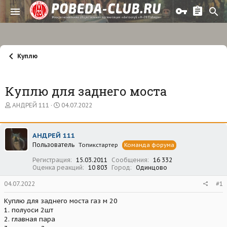
Куплю
Куплю для заднего моста
А
Д
АНДРЕЙ 111
04.07.2022
в
а
т
т
о
а
АНДРЕЙ 111
р
н
Пользователь
т
а
Топикстартер
Команда форума
е
ч
Регистрация
15.03.2011
Сообщения
16 332
м
а
Оценка реакций
10 803
Город
Одинцово
ы
л
а
04.07.2022
#1
Куплю для заднего моста газ м 20
1. полуоси 2шт
2. главная пара