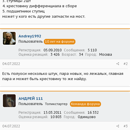
3. ступицы 2шт
4. крестовину дифференциала в сборе
5. подшипники ступиц
может у кого есть другие запчасти на мост.
Andrey1992
Пользователь
10 лет на форуме
Регистрация
05.09.2010
Сообщения
5 110
Оценка реакций
3 426
Возраст
34
Город
Москва
04.07.2022
#2
Есть полуоси несколько штук, пара новых, но лежалых, главная
пара и может быть крестовину то же найду.
АНДРЕЙ 111
Пользователь
Топикстартер
Команда форума
Регистрация
15.03.2011
Сообщения
16 332
Оценка реакций
10 803
Город
Одинцово
04.07.2022
#3