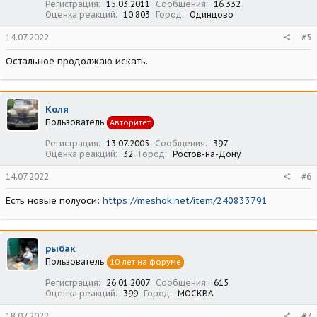
Регистрация
15.03.2011
Сообщения
16 332
Оценка реакций
10 803
Город
Одинцово
14.07.2022
#5
Остальное продолжаю искать.
Коля
Пользователь
Авторитет
Регистрация
13.07.2005
Сообщения
397
Оценка реакций
32
Город
Ростов-на-Дону
14.07.2022
#6
Есть новые полуоси:
https://meshok.net/item/240833791
рыбак
Пользователь
10 лет на форуме
Регистрация
26.01.2007
Сообщения
615
Оценка реакций
399
Город
МОСКВА
18.07.2022
#7