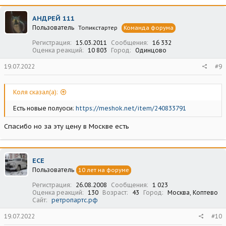
АНДРЕЙ 111
Пользователь
Топикстартер
Команда форума
Регистрация
15.03.2011
Сообщения
16 332
Оценка реакций
10 803
Город
Одинцово
19.07.2022
#9
Коля сказал(а):
Есть новые полуоси:
https://meshok.net/item/240833791
Спасибо но за эту цену в Москве есть
ECE
Пользователь
10 лет на форуме
Регистрация
26.08.2008
Сообщения
1 023
Оценка реакций
130
Возраст
43
Город
Москва, Коптево
Сайт
ретропартс.рф
19.07.2022
#10