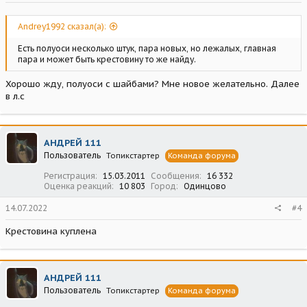
Andrey1992 сказал(а):
Есть полуоси несколько штук, пара новых, но лежалых, главная
пара и может быть крестовину то же найду.
Хорошо жду, полуоси с шайбами? Мне новое желательно. Далее
в л.с
АНДРЕЙ 111
Пользователь
Топикстартер
Команда форума
Регистрация
15.03.2011
Сообщения
16 332
Оценка реакций
10 803
Город
Одинцово
14.07.2022
#4
Крестовина куплена
АНДРЕЙ 111
Пользователь
Топикстартер
Команда форума