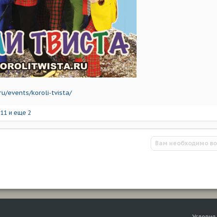
u/events/koroli-tvista/
111
и еще 2
Вам необходимо во
Условия