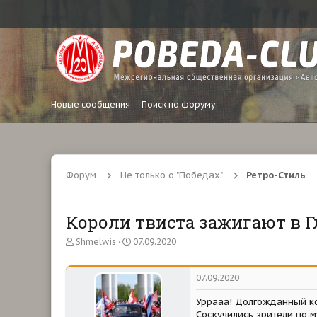
Новые сообщения
Поиск по форуму
Форум
Не только о "Победах"
Ретро-Стиль
Короли твиста зажигают в Г
А
Д
Shmelwis
07.09.2020
в
а
т
т
о
а
07.09.2020
р
н
т
а
Уррааа! Долгожданный к
е
ч
Соскучились зрители по 