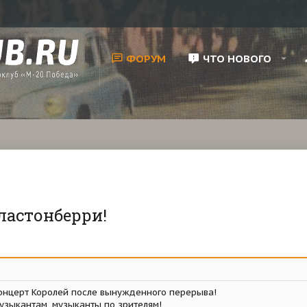
ФОРУМ
ЧТО НОВОГО
ластонберри!
онцерт Королей после вынужденного перерыва!
музыкантам, музыканты по зрителям!