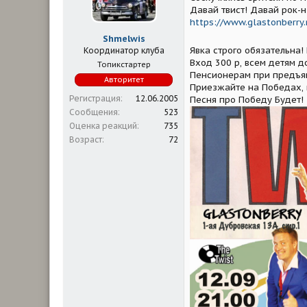
м
а
Давай твист! Давай рок-н
ы
л
https://www.glastonberry.r
а
Shmelwis
Явка строго обязательна!
Координатор клуба
Вход 300 р, всем детям д
Топикстартер
Пенсионерам при предъяв
Авторитет
Приезжайте на Победах, 
Регистрация
12.06.2005
Песня про Победу Будет!
Сообщения
523
Оценка реакций
735
Возраст
72