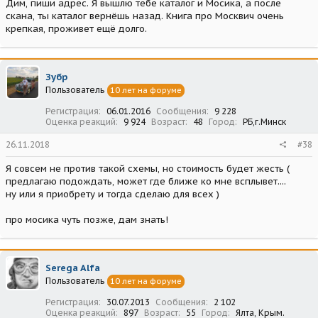
Дим, пиши адрес. Я вышлю тебе каталог и Мосика, а после
скана, ты каталог вернёшь назад. Книга про Москвич очень
крепкая, проживет ещё долго.
Зубр
Пользователь
10 лет на форуме
Регистрация
06.01.2016
Сообщения
9 228
Оценка реакций
9 924
Возраст
48
Город
РБ,г.Минск
26.11.2018
#38
Я совсем не против такой схемы, но стоимость будет жесть (
предлагаю подождать, может где ближе ко мне всплывет....
ну или я приобрету и тогда сделаю для всех )
про мосика чуть позже, дам знать!
Serega Alfa
Пользователь
10 лет на форуме
Регистрация
30.07.2013
Сообщения
2 102
Оценка реакций
897
Возраст
55
Город
Ялта, Крым.