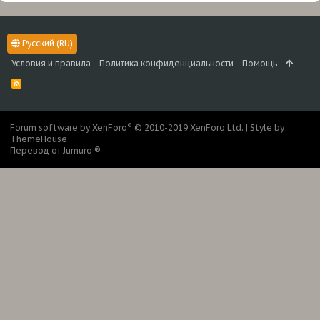
Русский (RU)
Условия и правила
Политика конфиденциальности
Помощь
R
S
S
®
Forum software by XenForo
© 2010-2019 XenForo Ltd.
|
Style by
ThemeHouse
Перевод от Jumuro ®