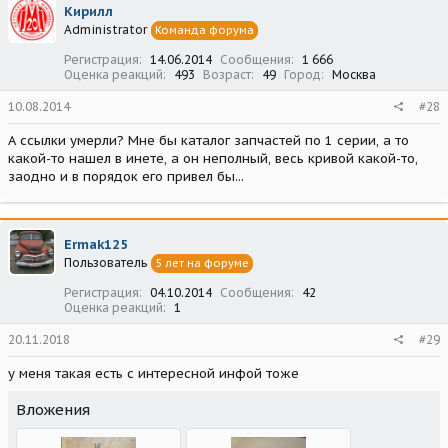
Кирилл
Administrator
Команда форума
Регистрация
14.06.2014
Сообщения
1 666
Оценка реакций
493
Возраст
49
Город
Москва
10.08.2014
#28
А ссылки умерли? Мне бы каталог запчастей по 1 серии, а то
какой-то нашел в инете, а он неполный, весь кривой какой-то,
заодно и в порядок его привел бы...
Ermak125
Пользователь
5 лет на форуме
Регистрация
04.10.2014
Сообщения
42
Оценка реакций
1
20.11.2018
#29
у меня такая есть с интересной инфой тоже
Вложения