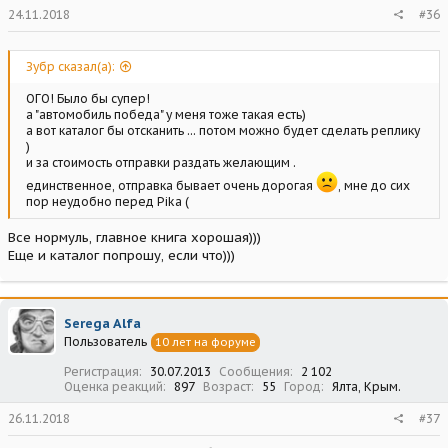
24.11.2018
#36
Зубр сказал(а):
ОГО! Было бы супер!
а "автомобиль победа" у меня тоже такая есть)
а вот каталог бы отсканить ... потом можно будет сделать реплику
)
и за стоимость отправки раздать желающим .
единственное, отправка бывает очень дорогая
, мне до сих
пор неудобно перед Pika (
Все нормуль, главное книга хорошая)))
Еще и каталог попрошу, если что)))
Serega Alfa
Пользователь
10 лет на форуме
Регистрация
30.07.2013
Сообщения
2 102
Оценка реакций
897
Возраст
55
Город
Ялта, Крым.
26.11.2018
#37