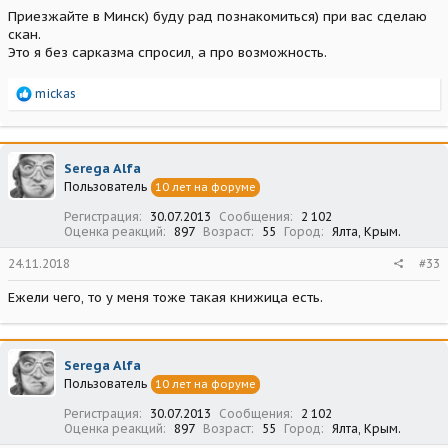
Приезжайте в Минск) буду рад познакомиться) при вас сделаю
скан.
Это я без сарказма спросил, а про возможность.
Р
mickas
е
а
к
ц
Serega Alfa
и
Пользователь
10 лет на форуме
и
:
Регистрация
30.07.2013
Сообщения
2 102
Оценка реакций
897
Возраст
55
Город
Ялта, Крым.
24.11.2018
#33
Ежели чего, то у меня тоже такая книжица есть.
Serega Alfa
Пользователь
10 лет на форуме
Регистрация
30.07.2013
Сообщения
2 102
Оценка реакций
897
Возраст
55
Город
Ялта, Крым.