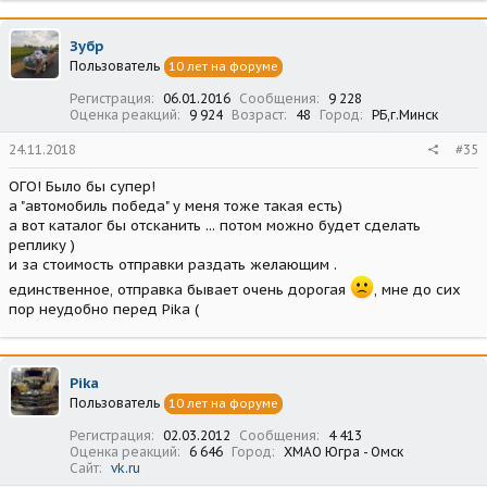
Зубр
Пользователь
10 лет на форуме
Регистрация
06.01.2016
Сообщения
9 228
Оценка реакций
9 924
Возраст
48
Город
РБ,г.Минск
24.11.2018
#35
ОГО! Было бы супер!
а "автомобиль победа" у меня тоже такая есть)
а вот каталог бы отсканить ... потом можно будет сделать
реплику )
и за стоимость отправки раздать желающим .
единственное, отправка бывает очень дорогая
, мне до сих
пор неудобно перед Pika (
Pika
Пользователь
10 лет на форуме
Регистрация
02.03.2012
Сообщения
4 413
Оценка реакций
6 646
Город
ХМАО Югра - Омск
Сайт
vk.ru