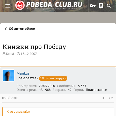
Об автомобиле
Книжки про Победу
А
Д
Krest
16.12.2007
в
а
т
т
о
а
р
н
Mankus
т
а
Пользователь
е
ч
10 лет на форуме
м
а
Регистрация
20.03.2010
Сообщения
9 353
ы
л
Оценка реакций
966
Возраст
42
Город
Подмосковье
а
03.06.2010
#21
Krest сказал(а):