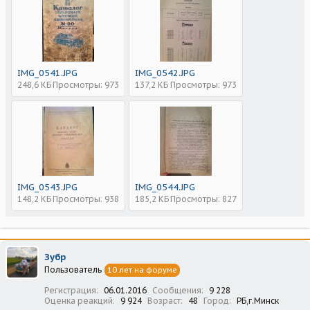
IMG_0541.JPG
IMG_0542.JPG
248,6 КБ
Просмотры: 973
137,2 КБ
Просмотры: 973
IMG_0543.JPG
IMG_0544.JPG
148,2 КБ
Просмотры: 938
185,2 КБ
Просмотры: 827
Зубр
Пользователь
10 лет на форуме
Регистрация
06.01.2016
Сообщения
9 228
Оценка реакций
9 924
Возраст
48
Город
РБ,г.Минск