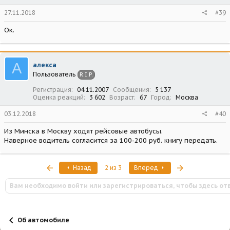
27.11.2018
#39
Ок.
А
алекса
Пользователь
R.I.P.
Регистрация
04.11.2007
Сообщения
5 137
Оценка реакций
3 602
Возраст
67
Город
Москва
03.12.2018
#40
Из Минска в Москву ходят рейсовые автобусы.
Наверное водитель согласится за 100-200 руб. книгу передать.
Первый
Последняя
Назад
2 из 3
Вперед
Вам необходимо войти или зарегистрироваться, чтобы здесь от
Об автомобиле