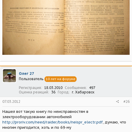
Олег 27
Пользователь
10 лет на форуме
Регистрация
18.03.2010
Сообщения
497
Оценка реакций
36
Город
г. Хабаровск
07.03.2012
#26
Нашел вот такую книгу по неисправностям в
электрооборудовании автомобилей
http://proriv.com/need/raider/books/neispr_electr.pdf
, думаю, что
многим пригодится, хоть и по 69-му