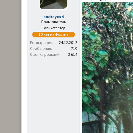
м
а
ы
л
а
andreyxx4
Пользователь
Топикстартер
10 лет на форуме
Регистрация
24.12.2012
Сообщения
719
Оценка реакций
2 614