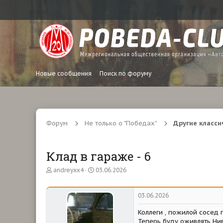
Новые сообщения
Поиск по форуму
Форум
Не только о "Победах"
Другие класси
Клад в гараже - 6
А
Д
andreyxx4
03.06.2026
в
а
т
т
о
а
03.06.2026
р
н
т
а
Коллеги , пожилой сосед п
е
ч
Теперь буду оживлять Нив