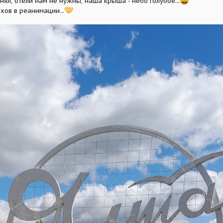
нял, отели нам не нужны, наша крыша - небо голубое...
хов в реанимации...