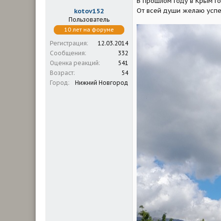
В прошлом году в Крым го
От всей души желаю успе
kotov152
Пользователь
10 лет на форуме
Регистрация
12.03.2014
Сообщения
332
Оценка реакций
541
Возраст
54
Город
Нижний Новгород