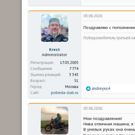
е
а
к
ц
03.06.2026
и
и
Поздравляю с пополнен
:
Победолюбитель третьей ка
Krest
Administrator
Регистрация
17.05.2005
Сообщения
7 774
Оценка реакций
3 345
Возраст
51
Город
Москва
Р
andreyxx4
Сайт
pobeda-club.ru
е
а
к
ц
03.06.2026
и
и
Мои поздравления!
:
Нива отличная машина, я 
В умелых руках она очень