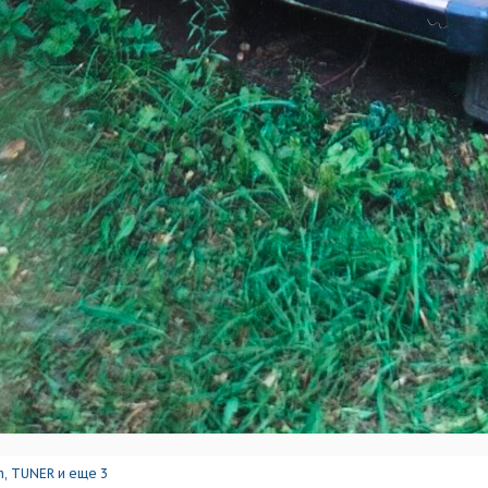
h
,
TUNER
и еще 3