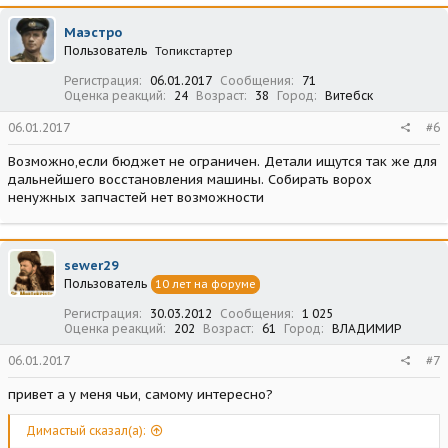
Маэстро
Пользователь
Топикстартер
Регистрация
06.01.2017
Сообщения
71
Оценка реакций
24
Возраст
38
Город
Витебск
06.01.2017
#6
Возможно,если бюджет не ограничен. Детали ищутся так же для
дальнейшего восстановления машины. Собирать ворох
ненужных запчастей нет возможности
sewer29
Пользователь
10 лет на форуме
Регистрация
30.03.2012
Сообщения
1 025
Оценка реакций
202
Возраст
61
Город
ВЛАДИМИР
06.01.2017
#7
привет а у меня чьи, самому интересно?
Димастый сказал(а):