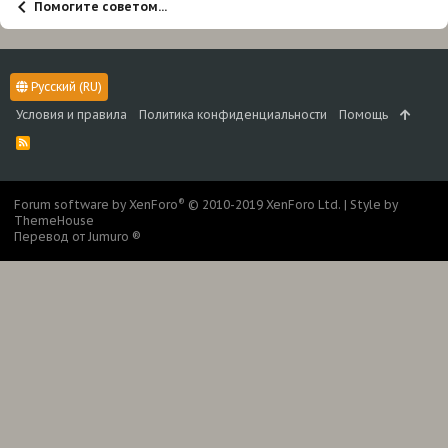
Помогите советом...
Русский (RU)
Условия и правила
Политика конфиденциальности
Помощь
R
S
S
®
Forum software by XenForo
© 2010-2019 XenForo Ltd.
|
Style by
ThemeHouse
Перевод от Jumuro ®