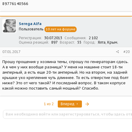
89776140566
Serega Alfa
Пользователь
10 лет на форуме
Регистрация
30.07.2013
Сообщения
2 102
Оценка реакций
897
Возраст
55
Город
Ялта, Крым.
07.01.2017
#20
Прошу прощения у хозяина темы, спрошу по генераторам сдесь.
А в чем у них вообще разница? У меня на машине стоит 18-ти
амперный, а есть еще 20-ти амперный. Но на втором, на задней
крышке ухо крепления чуть длиннее. То есть отверстие под болт
ниже? Это от чего такой? И последний вопрос. В таком корпусе
какой можно поставить самый мощный? Спасибо.
Последняя
1 из 2
Вперед
Вам необходимо войти или зарегистрироваться, чтобы здесь от