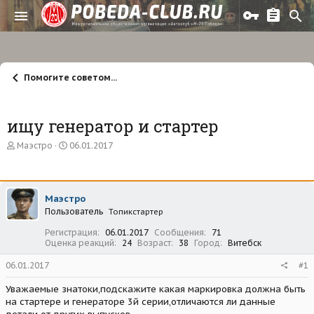
Помогите советом...
ищу генератор и стартер
А
Д
Маэстро
06.01.2017
в
а
т
т
о
а
р
н
Маэстро
т
а
Пользователь
е
ч
Топикстартер
м
а
Регистрация
06.01.2017
Сообщения
71
ы
л
Оценка реакций
24
Возраст
38
Город
Витебск
а
06.01.2017
#1
Уважаемые знатоки,подскажите какая маркировка должна быть
на стартере и генераторе 3й серии,отличаются ли данные