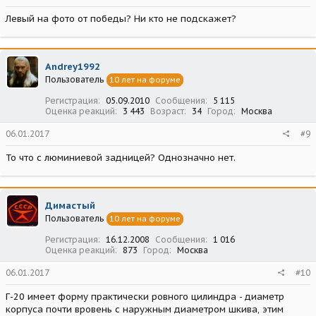
Левый на фото от победы? Ни кто не подскажет?
Andrey1992
Пользователь
10 лет на форуме
Регистрация
05.09.2010
Сообщения
5 115
Оценка реакций
3 443
Возраст
34
Город
Москва
06.01.2017
#9
То что с люминиевой задницей? Однозначно нет.
Димастый
Пользователь
10 лет на форуме
Регистрация
16.12.2008
Сообщения
1 016
Оценка реакций
873
Город
Москва
06.01.2017
#10
Г-20 имеет форму практически ровного цилиндра - диаметр
корпуса почти вровень с наружным диаметром шкива, этим