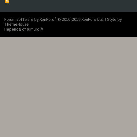
R
S
S
®
Forum software by XenForo
© 2010-2019 XenForo Ltd.
|
Style by
ThemeHouse
Перевод от Jumuro ®