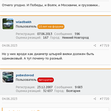
Отчего угодно. И Победы, и Волги, и Москвичи, и грузовики...
wladbakh
Пользователь
10 лет на форуме
Регистрация
07.06.2013
Сообщения
596
Оценка реакций
167
Город
Нижний Новгород
04.06.2023
#7 719
Но у них вроде как диаметр штырей вилки должен быть
одинаковый. А тут почему-то разный.
pobedovod
Пользователь
Авторитет
Регистрация
23.12.2007
Сообщения
9 683
Оценка реакций
32 637
Город
Болгария
04.06.2023
#7 720