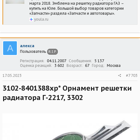
марта 2018. Эмблема на решетку радиатора ГАЗ –
купить на Юле. Большой выбор товаров категории
«Запчасти» раздела «Запчасти и автотовары».
youla.ru
А
алекса
Пользователь
R.I.P.
Регистрация
04.11.2007
Сообщения
5 137
Оценка реакций
3 602
Возраст
67
Город
Москва
17.05.2023
#7 703
3102-8401388хр* Орнамент решетки
радиатора Г-2217, 3302