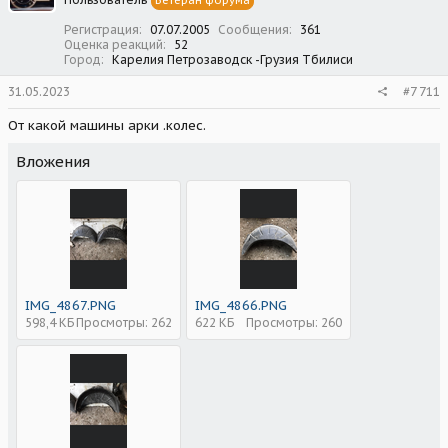
Регистрация
07.07.2005
Сообщения
361
Оценка реакций
52
Город
Карелия Петрозаводск -Грузия Тбилиси
31.05.2023
#7 711
От какой машины арки .колес.
Вложения
IMG_4867.PNG
IMG_4866.PNG
598,4 КБ
Просмотры: 262
622 КБ
Просмотры: 260