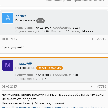
А
алекса
Пользователь
R.I.P.
Регистрация
04.11.2007
Сообщения
5 137
Оценка реакций
3 602
Возраст
67
Город
Москва
01.06.2023
#7 715
Трёхдверка??
M
maxx1969
Пользователь
10 лет на форуме
Регистрация
16.10.2013
Сообщения
938
Оценка реакций
1 749
01.06.2023
#7 716
Лонжероны вроде похожи на М20 Победа....баба на авито сама
не знает что продает...
Пишет что от Газ-69. Может надо кому?
https://www.avito.ru/chelyabinsk/zapchasti_i_aksessuary/rama_bu_