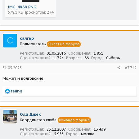
IMG_4868.PNG
579,1 КБ
Просмотры: 274
С
салгир
Пользователь
10 лет на форуме
Регистрация
01.05.2016
Сообщения
1 851
Оценка реакций
1 724
Возраст
66
Город
Сибирь
31.05.2023
#7 712
Может и волговские.
Р
тенгиз
е
а
к
ц
Олд Джек
и
Координатор клуба
Команда форума
и
:
Регистрация
23.12.2007
Сообщения
13 439
Оценка реакций
5 953
Город
москва