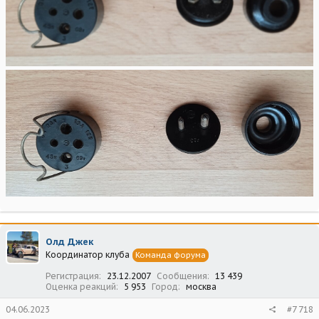
Олд Джек
Координатор клуба
Команда форума
Регистрация
23.12.2007
Сообщения
13 439
Оценка реакций
5 953
Город
москва
04.06.2023
#7 718