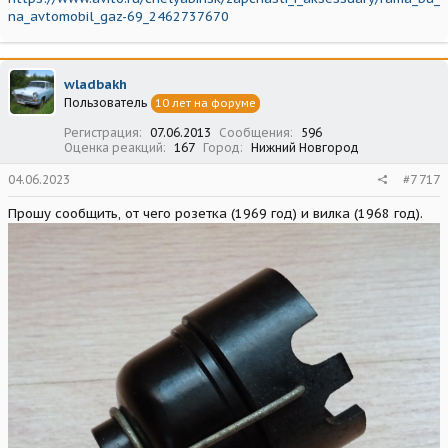
na_avtomobil_gaz-69_2462737670
wladbakh
Пользователь
10 лет на форуме
Регистрация
07.06.2013
Сообщения
596
Оценка реакций
167
Город
Нижний Новгород
04.06.2023
#7 717
Прошу сообщить, от чего розетка (1969 год) и вилка (1968 год).