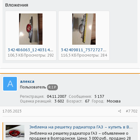
Вложения
342486063_1240314653265425_2314201015806943037_n.jpg
342409811_757272786141736_7380434427102921131_n.jpg
106,3 КБ
Просмотры: 292
116,5 КБ
Просмотры: 284
А
алекса
Пользователь
R.I.P.
Регистрация
04.11.2007
Сообщения
5 137
Оценка реакций
3 602
Возраст
67
Город
Москва
17.05.2023
#7 702
Эмблема на решетку радиатора ГАЗ – купить в Волгодонске, цена 3 000 руб., продано 28 марта 2018 – Запчасти
Эмблема на решетку радиатора ГАЗ – объявление о
продаже в Волгодонске. Цена: 3 000 руб., продано 28