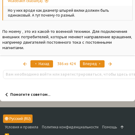
wladbakh сказал(а):
Но у них вроде как диаметр штырей вилки должен быть
одинаковый. А тут почему-то разный.
По моему , это из какой-то военной техники. Для подключения
внешних потребителей, которые меняют направление вращения,
например двигателей постоянного тока с постоянными
магнитами.
Первый
Последняя
Назад
386 из 424
Вперед
Вам необходимо войти или зарегистрироваться, чтобы здесь от
Помогите советом...
Русский (RU)
Условия и правила
Политика конфиденциальности
Помощь