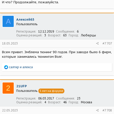
И что? Продолжайте, пожалуйста.
А
Алексей63
Пользователь
Регистрация
12.12.2019
Сообщения
6
Оценка реакций
3
Возраст
63
Город
Люберцы
18.05.2023
#7 707
Всем привет. Эмблема тюнинг 90 годов. При заводе было 6 фирм,
которые занимались тюнингом Волг.
Р
салгир
и
алекса
е
а
к
ц
2
21UFP
и
Пользователь
5 лет на форуме
и
:
Регистрация
06.03.2017
Сообщения
23
Оценка реакций
4
Возраст
46
Город
Москва
22.05.2023
#7 708