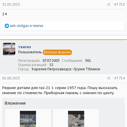
31.05.2023
#7 713
24
Р
ash-oldgaz
и
тенгиз
е
а
к
ц
тенгиз
и
Пользователь
Ветеран форума
и
:
Регистрация
07.07.2005
Сообщения
361
Оценка реакций
52
Город
Карелия Петрозаводск -Грузия Тбилиси
01.06.2023
#7 714
Редкие детали для газ-21 1 серии 1957 года. Пошу высказать
мнение по стоимисти. Приборная панель с оленем по центу.
Вложения