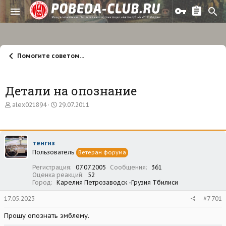
Помогите советом...
Детали на опознание
А
Д
alex021894
29.07.2011
в
а
т
т
о
а
р
н
тенгиз
т
а
Пользователь
е
ч
Ветеран форума
м
а
Регистрация
07.07.2005
Сообщения
361
ы
л
Оценка реакций
52
а
Город
Карелия Петрозаводск -Грузия Тбилиси
17.05.2023
#7 701
Прошу опознать эмблему.