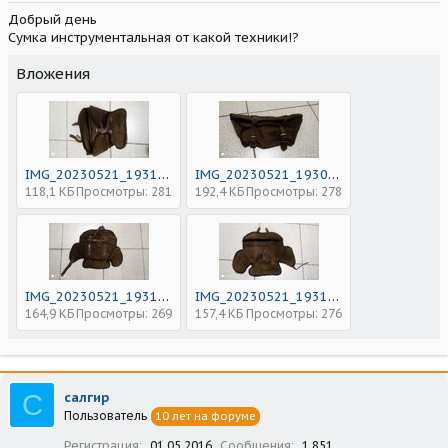
Добрый день
Сумка инструментальная от какой техники!?
Вложения
IMG_20230521_193110.jpg
IMG_20230521_193049.jpg
118,1 КБ
Просмотры: 281
192,4 КБ
Просмотры: 278
IMG_20230521_193158.jpg
IMG_20230521_193144.jpg
164,9 КБ
Просмотры: 269
157,4 КБ
Просмотры: 276
С
салгир
Пользователь
10 лет на форуме
Регистрация
01.05.2016
Сообщения
1 851