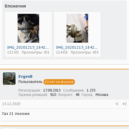
Вложения
IMG_20201215_184225.jpg
IMG_20201215_184238.jpg
132 КБ
Просмотры: 451
114 КБ
Просмотры: 433
EvgenB
Пользователь
10 лет на форуме
Регистрация
17.09.2015
Сообщения
1 235
Оценка реакций
910
Возраст
48
Город
Москва
15.12.2020
#2
Газ 21 похоже