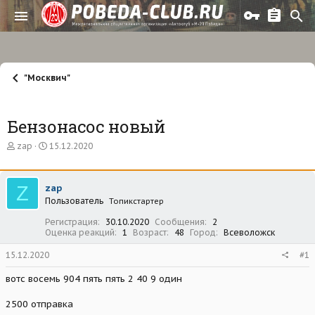
"Москвич"
Бензонасос новый
А
Д
zap
15.12.2020
в
а
т
т
о
а
Z
zap
р
н
Пользователь
т
а
Топикстартер
е
ч
Регистрация
30.10.2020
Сообщения
2
м
а
Оценка реакций
1
Возраст
48
Город
Всеволожск
ы
л
а
15.12.2020
#1
вотс восемь 904 пять пять 2 40 9 один
2500 отправка