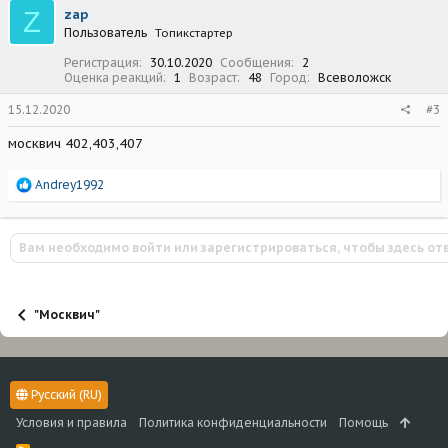
Z
zap
Пользователь
Топикстартер
Регистрация
30.10.2020
Сообщения
2
Оценка реакций
1
Возраст
48
Город
Всеволожск
15.12.2020
#3
москвич 402,403,407
Р
Andrey1992
е
а
к
Вам необходимо войти или зарегистрироваться, чтобы здесь от
ц
и
и
:
"Москвич"
Русский (RU)
Условия и правила
Политика конфиденциальности
Помощь