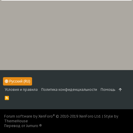
Русский (RU)
Условия и правила
Политика конфиденциальности
Помощь
R
S
S
®
Forum software by XenForo
© 2010-2019 XenForo Ltd.
|
Style by
ThemeHouse
Перевод от Jumuro ®