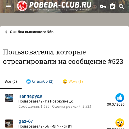
Ошибка выжившего 56г.
Пользователи, которые
отреагировали на сообщение #523
Все
(3)
Спасибо
(2)
Wow
(1)
Паппаруда
Пользователь
·
Из
Новокузнецк
09.07.2026
Сообщения
1 385
Оценка реакций
2 523
gaz-67
Пользователь
·
36
·
Из
Минск BY