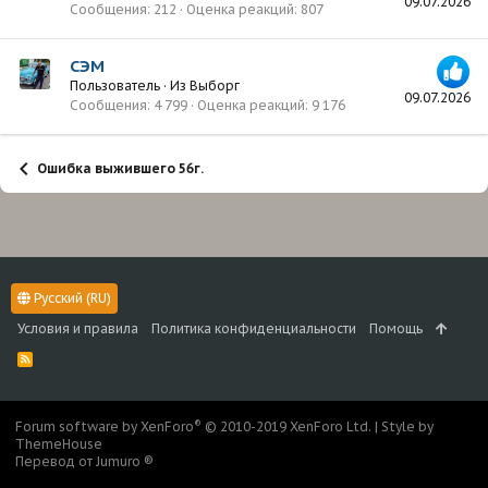
09.07.2026
Сообщения
212
Оценка реакций
807
СЭМ
Пользователь
·
Из
Выборг
09.07.2026
Сообщения
4 799
Оценка реакций
9 176
Ошибка выжившего 56г.
Русский (RU)
Условия и правила
Политика конфиденциальности
Помощь
R
S
S
®
Forum software by XenForo
© 2010-2019 XenForo Ltd.
|
Style by
ThemeHouse
Перевод от Jumuro ®