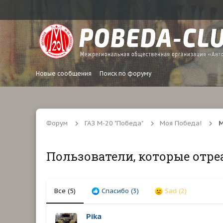
Новые сообщения
Поиск по форуму
Форум
ГАЗ М-20 "Победа"
Моя Победа!
М
Пользователи, которые отре
Все
(5)
Спасибо
(3)
Sad
(2)
Pika