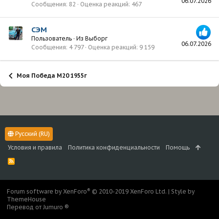
06.07.2026
Сообщения
82
Оценка реакций
467
СЭМ
Пользователь
·
Из
Выборг
06.07.2026
Сообщения
4 797
Оценка реакций
9 159
Моя Победа М20 1955г
Русский (RU)
Условия и правила
Политика конфиденциальности
Помощь
R
S
S
®
Forum software by XenForo
© 2010-2019 XenForo Ltd.
|
Style by
ThemeHouse
Перевод от Jumuro ®