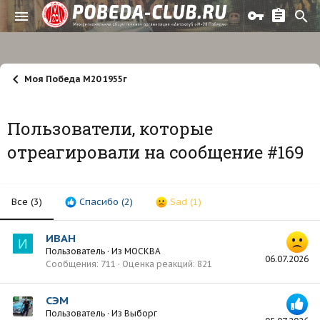
Моя Победа М20 1955г
Пользователи, которые
отреагировали на сообщение #169
Все
(3)
Спасибо
(2)
Sad
(1)
ИВАН
И
Пользователь
·
Из
МОСКВА
06.07.2026
Сообщения
711
Оценка реакций
821
СЭМ
Пользователь
·
Из
Выборг