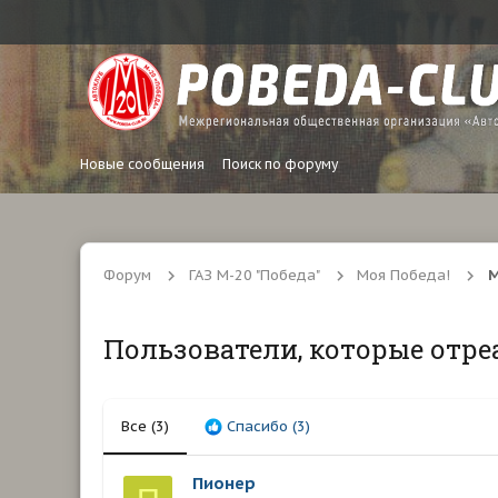
Новые сообщения
Поиск по форуму
Форум
ГАЗ М-20 "Победа"
Моя Победа!
М
Пользователи, которые отре
Все
(3)
Спасибо
(3)
Пионер