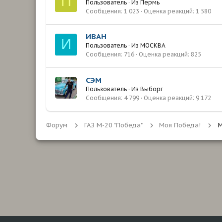
П
Пользователь
·
Из
Пермь
Сообщения
1 023
Оценка реакций
1 580
ИВАН
И
Пользователь
·
Из
МОСКВА
Сообщения
716
Оценка реакций
825
СЭМ
Пользователь
·
Из
Выборг
Сообщения
4 799
Оценка реакций
9 172
Форум
ГАЗ М-20 "Победа"
Моя Победа!
М