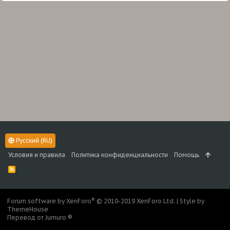
Русский (RU)
Условия и правила
Политика конфиденциальности
Помощь
R
S
S
®
Forum software by XenForo
© 2010-2019 XenForo Ltd.
|
Style by
ThemeHouse
Перевод от Jumuro ®