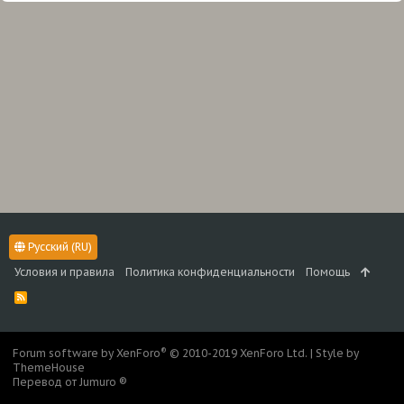
Русский (RU)
Условия и правила
Политика конфиденциальности
Помощь
R
S
S
®
Forum software by XenForo
© 2010-2019 XenForo Ltd.
|
Style by
ThemeHouse
Перевод от Jumuro ®