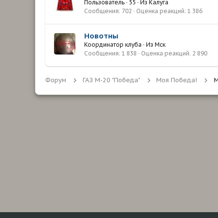
Пользователь
·
55
·
Из
Калуга
Сообщения
702
Оценка реакций
1 386
Новотны
Координатор клуба
·
Из
Мск
Сообщения
1 838
Оценка реакций
2 890
Форум
ГАЗ М-20 "Победа"
Моя Победа!
М