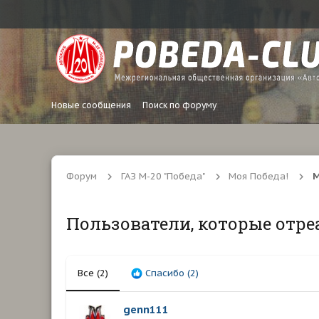
Новые сообщения
Поиск по форуму
Форум
ГАЗ М-20 "Победа"
Моя Победа!
М
Пользователи, которые отре
Все
(2)
Спасибо
(2)
genn111